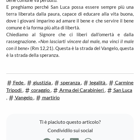
bene comune va perduto.
E preghiamo perché San Luca possa essere sempre più una
terra liberata dalla paura, capace di educare alla vita buona,
dove i giovani imparino ad amare il bene e che servire il bene
comune è la forma più alta di libertà.
Chiediamo al Signore che ci liberi dall’omertà e dalla
rassegnazione.
«Non lasciarti vincere dal male, ma vinci il male
con il bene»
(Rm 12,21). Questa è la strada del Vangelo, questa
è la strada della speranza.
Fede
,
giustizia
,
speranza
,
legalità
,
Carmine
Tripodi
,
coraggio
,
Arma dei Carabinieri
,
San Luca
,
Vangelo
,
martirio
Ti è piaciuto questo articolo?
Condividilo sui social