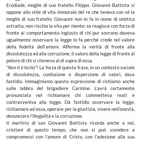
Erodiade, moglie di suo fratello Filippo. Giovanni Battista si
oppone allo stile di vita immorale del re che teneva con sé la
moglie di suo fratello. Giovanni non lo fa in nome di un’etica
astratta, non rischia la vita per niente: se reagisce con forza di
fronte al comportamento ingiusto di chi pur sovrano doveva
ugualmente osservare la legge lo fa perché crede nel valore
della fedeltà dell’amore. Afferma la verità di fronte alla
dissolutezza ed alla corruzione, il valore della legge di fronte al
potere di chi si riteneva al di sopra di essa.
“
Non ti è lecito
”! La forza di questa frase, in un contesto sociale
di dissolutezza, confusione e dispersione di valori, dava
fastidio. Immaginiamo questa espressione di richiamo anche
sulle labbra del brigadiere Carmine. L’avrà certamente
pronunciata nel richiamare chi commetteva reati e
contravveniva alla legge. Dà fastidio osservare la legge,
richiamare ad essa, operare per la giustizia, vivere nell’onestà,
denunciare l’illegalità e la corruzione.
Il martirio di san Giovanni Battista ricorda anche a noi,
cristiani di questo tempo, che non si può scendere a
compromessi con l’amore di Cristo, con l’adesione alla sua