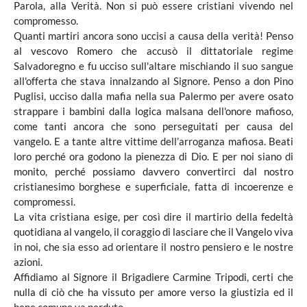
Parola, alla Verità. Non si può essere cristiani vivendo nel
compromesso.
Quanti martiri ancora sono uccisi a causa della verità! Penso
al vescovo Romero che accusò il dittatoriale regime
Salvadoregno e fu ucciso sull'altare mischiando il suo sangue
all'offerta che stava innalzando al Signore. Penso a don Pino
Puglisi, ucciso dalla mafia nella sua Palermo per avere osato
strappare i bambini dalla logica malsana dell'onore mafioso,
come tanti ancora che sono perseguitati per causa del
vangelo. E a tante altre vittime dell’arroganza mafiosa. Beati
loro perché ora godono la pienezza di Dio. E per noi siano di
monito, perché possiamo davvero convertirci dal nostro
cristianesimo borghese e superficiale, fatta di incoerenze e
compromessi.
La vita cristiana esige, per così dire il martirio della fedeltà
quotidiana al vangelo, il coraggio di lasciare che il Vangelo viva
in noi, che sia esso ad orientare il nostro pensiero e le nostre
azioni.
Affidiamo al Signore il Brigadiere Carmine Tripodi, certi che
nulla di ciò che ha vissuto per amore verso la giustizia ed il