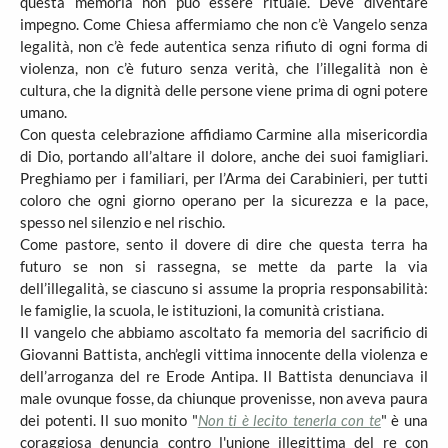
questa memoria non può essere rituale. Deve diventare
impegno. Come Chiesa affermiamo che non c’è Vangelo senza
legalità, non c’è fede autentica senza rifiuto di ogni forma di
violenza, non c’è futuro senza verità, che l’illegalità non è
cultura, che la dignità delle persone viene prima di ogni potere
umano.
Con questa celebrazione affidiamo Carmine alla misericordia
di Dio, portando all’altare il dolore, anche dei suoi famigliari.
Preghiamo per i familiari, per l’Arma dei Carabinieri, per tutti
coloro che ogni giorno operano per la sicurezza e la pace,
spesso nel silenzio e nel rischio.
Come pastore, sento il dovere di dire che questa terra ha
futuro se non si rassegna, se mette da parte la via
dell’illegalità, se ciascuno si assume la propria responsabilità:
le famiglie, la scuola, le istituzioni, la comunità cristiana.
Il vangelo che abbiamo ascoltato fa memoria del sacrificio di
Giovanni Battista, anch’egli vittima innocente della violenza e
dell’arroganza del re Erode Antipa. Il Battista denunciava il
male ovunque fosse, da chiunque provenisse, non aveva paura
dei potenti. Il suo monito "
Non ti è lecito tenerla con te
" è una
coraggiosa denuncia contro l'unione illegittima del re con