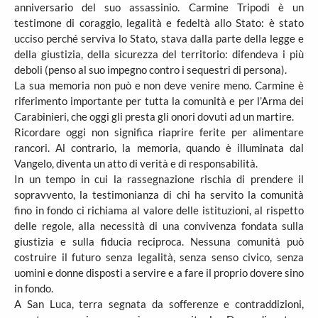
anniversario del suo assassinio. Carmine Tripodi è un
testimone di coraggio, legalità e fedeltà allo Stato: è stato
ucciso perché serviva lo Stato, stava dalla parte della legge e
della giustizia, della sicurezza del territorio: difendeva i più
deboli (penso al suo impegno contro i sequestri di persona).
La sua memoria non può e non deve venire meno. Carmine è
riferimento importante per tutta la comunità e per l’Arma dei
Carabinieri, che oggi gli presta gli onori dovuti ad un martire.
Ricordare oggi non significa riaprire ferite per alimentare
rancori. Al contrario, la memoria, quando è illuminata dal
Vangelo, diventa un atto di verità e di responsabilità.
In un tempo in cui la rassegnazione rischia di prendere il
sopravvento, la testimonianza di chi ha servito la comunità
fino in fondo ci richiama al valore delle istituzioni, al rispetto
delle regole, alla necessità di una convivenza fondata sulla
giustizia e sulla fiducia reciproca. Nessuna comunità può
costruire il futuro senza legalità, senza senso civico, senza
uomini e donne disposti a servire e a fare il proprio dovere sino
in fondo.
A San Luca, terra segnata da sofferenze e contraddizioni,