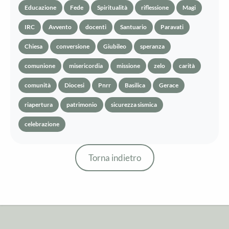
Educazione
Fede
Spiritualità
riflessione
Magi
IRC
Avvento
docenti
Santuario
Paravati
Chiesa
conversione
Giubileo
speranza
comunione
misericordia
missione
zelo
carità
comunità
Diocesi
Pnrr
Basilica
Gerace
riapertura
patrimonio
sicurezza sismica
celebrazione
Torna indietro