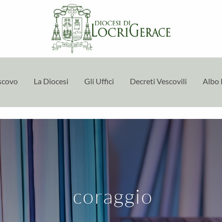
escovo
La Diocesi
Gli Uffici
Decreti Vescovili
Albo 
coraggio