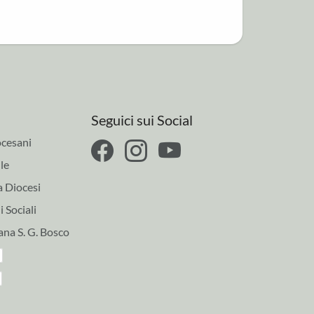
Seguici sui Social
cesani
le
a Diocesi
 Sociali
ana S. G. Bosco