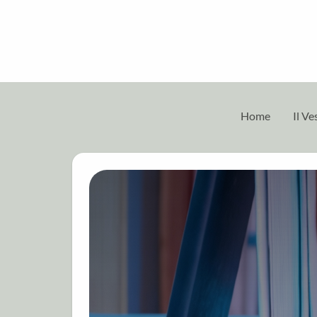
Home
Il V