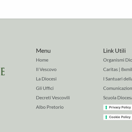
Menu
Link Utili
Home
Organismi Dio
Il Vescovo
Caritas | 8xmil
La Diocesi
I Santuari dell
Gli Uffici
Comunicazioni
Decreti Vescovili
Scuola Dioces
Albo Pretorio
Privacy Policy
Cookie Policy