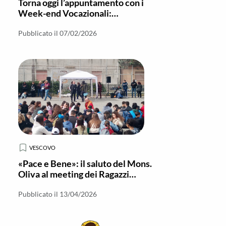
Torna oggi l’appuntamento con i
Week-end Vocazionali:
formazione e discernimento per i
giovani
Pubblicato il 07/02/2026
VESCOVO
«Pace e Bene»: il saluto del Mons.
Oliva al meeting dei Ragazzi
dell’I.C.
Pubblicato il 13/04/2026