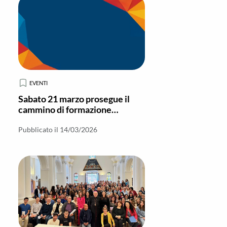
EVENTI
Sabato 21 marzo prosegue il
cammino di formazione
all’impegno politico e sociale a
Locri
Pubblicato il 14/03/2026