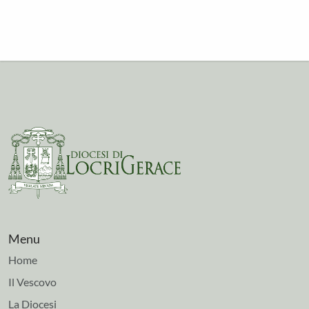
Menu
Home
Il Vescovo
La Diocesi