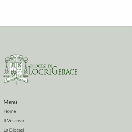
Menu
Home
Il Vescovo
La Diocesi