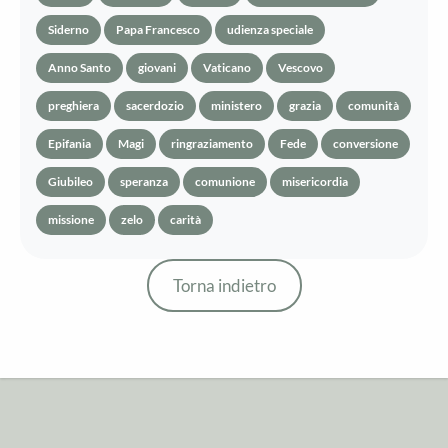
Siderno
Papa Francesco
udienza speciale
Anno Santo
giovani
Vaticano
Vescovo
preghiera
sacerdozio
ministero
grazia
comunità
Epifania
Magi
ringraziamento
Fede
conversione
Giubileo
speranza
comunione
misericordia
missione
zelo
carità
Torna indietro