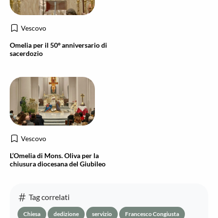
Vescovo
Omelia per il 50º anniversario di
sacerdozio
Vescovo
L’Omelia di Mons. Oliva per la
chiusura diocesana del Giubileo
Tag correlati
Chiesa
dedizione
servizio
Francesco Congiusta