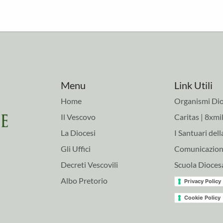
Menu
Link Utili
Home
Organismi Dio
Il Vescovo
Caritas | 8xmil
La Diocesi
I Santuari dell
Gli Uffici
Comunicazioni
Decreti Vescovili
Scuola Dioces
Albo Pretorio
Privacy Policy
Cookie Policy