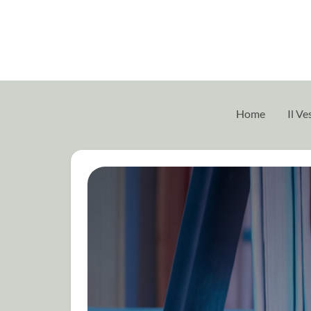
Home
Il V