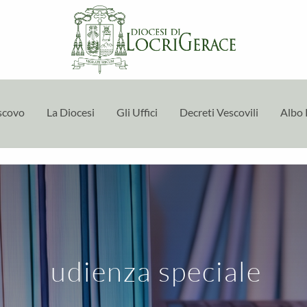
escovo
La Diocesi
Gli Uffici
Decreti Vescovili
Albo 
udienza speciale