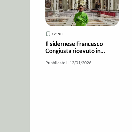
EVENTI
Il sidernese Francesco
Congiusta ricevuto in
Udienza in Vaticano con i
Pubblicato il 12/01/2026
collaboratori dell'Anno
Santo