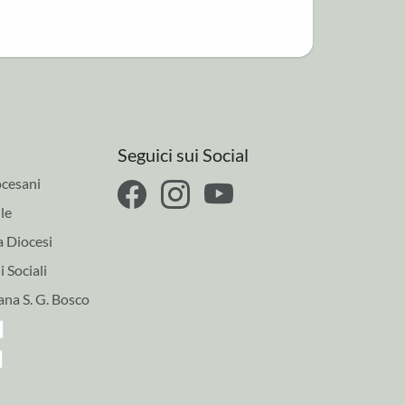
Seguici sui Social
cesani
le
a Diocesi
 Sociali
ana S. G. Bosco