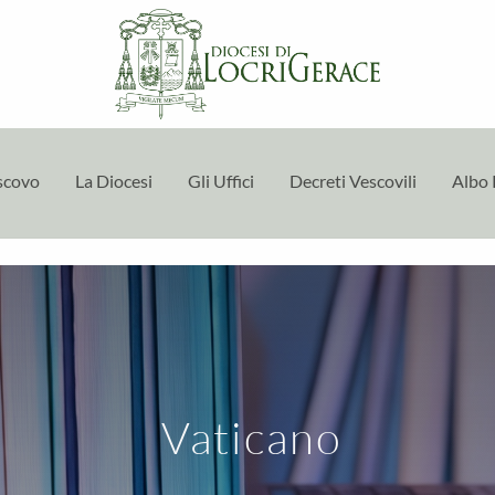
escovo
La Diocesi
Gli Uffici
Decreti Vescovili
Albo 
Vaticano