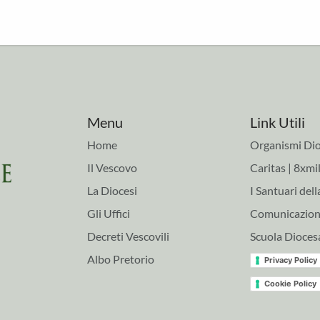
Menu
Link Utili
Home
Organismi Dio
Il Vescovo
Caritas | 8xmil
La Diocesi
I Santuari dell
Gli Uffici
Comunicazioni
Decreti Vescovili
Scuola Dioces
Albo Pretorio
Privacy Policy
Cookie Policy