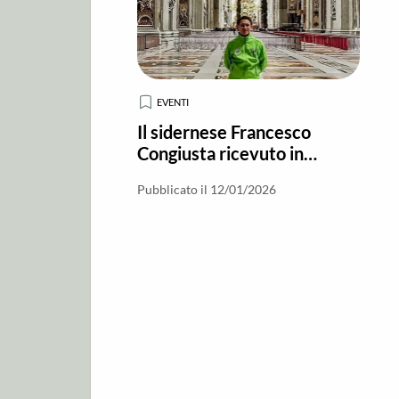
EVENTI
Il sidernese Francesco
Congiusta ricevuto in
Udienza in Vaticano con i
Pubblicato il 12/01/2026
collaboratori dell'Anno
Santo