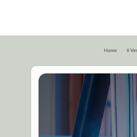
Home
Il V