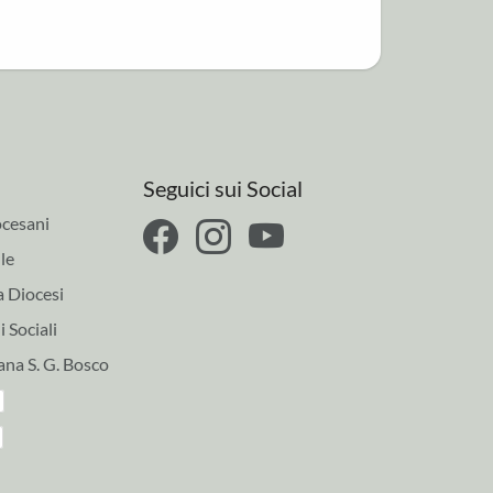
Seguici sui Social
cesani
le
a Diocesi
 Sociali
ana S. G. Bosco