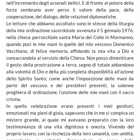
nell’incremento degli arsenali bellici. E di fronte al potere della
forza sembrano aver perso il valore della pace, della
cooperazione, del dialogo, delle relazioni diplomatiche.
Le letture che abbiamo ascoltato sono le stesse della liturgia
della mia ordinazione sacerdotale avvenuta il 5 gennaio 1976,
nella chiesa parrocchiale santa Maria del Colle in Mormanno,
quando posi le mie mani in quelle del mio vescovo Domenico
Vacchiano, di felice memoria, affidando la mia vita a Dio e
consacrandola al servizio della Chiesa. Non posso dimenticare
il gesto della prostrazione a terra, segno di totale abbandono
alla volontà di Dio e della più completa disponibilità all'azione
dello Spirito Santo; come anche l’imposizione delle mani da
parte del vescovo e dei presbiteri presenti, la solenne
preghiera di ordinazione, l'unzione delle mie mani con il sacro
crisma.
In quella celebrazione erano presenti i miei genitori,
emozionati ma pieni di gioia, sapevano che in me si compiva un
mistero grande, al quale mi avevano preparato con la loro
testimonianza di una vita dignitosa e onesta. Vivendo del
proprio lavoro, con la ricchezza della loro umanità, con umiltà,