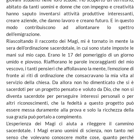
abitato da tanti uomini e donne che con impegno e creatività
hanno saputo inventarsi attività produttive interessanti,
creare aziende, che danno lavoro e creano futuro. E in questo
modo contribuiscono ad allontanare lo spettro
dell’emigrazione.
Riascoltando il racconto dei Magi, mi è tornato in mente la
sera dell’ordinazione sacerdotale, in cui sono state imposte le
mani sul mio capo. Erano le 17 del pomeriggio di un giorno
umido e piovoso. Riaffiorano le parole incoraggianti del mio
vescovo, i tanti pensieri che affollavano la mente, l’emozione di
fronte ai riti di ordinazione che consacravano la mia vita al
servizio della chiesa. Da allora non ho dimenticato che si è
sacerdoti per un progetto pensato e voluto da Dio, che non si
diventa sacerdote per perseguire interessi personali o per
altri riconoscimenti, che la fedeltà a questo progetto può
essere messa duramente alla prova e solo la ricchezza della
sua grazia può portalo a compimento.
L’esperienza dei Magi ci aiuta a rileggere il cammino
sacerdotale. I Magi erano uomini di scienza, non tanto nel
senso che volevano conoscere molte cose, quanto perché