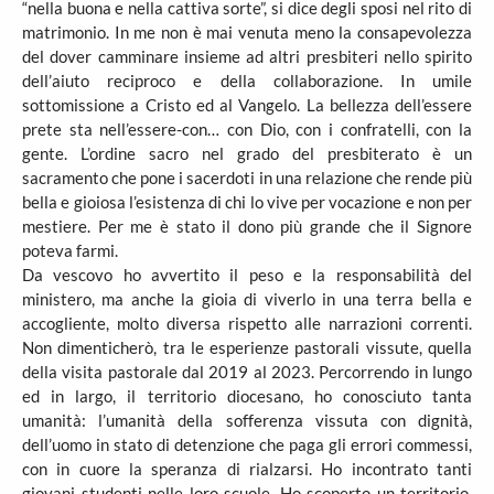
“nella buona e nella cattiva sorte”, si dice degli sposi nel rito di
matrimonio. In me non è mai venuta meno la consapevolezza
del dover camminare insieme ad altri presbiteri nello spirito
dell’aiuto reciproco e della collaborazione. In umile
sottomissione a Cristo ed al Vangelo. La bellezza dell’essere
prete sta nell’essere-con… con Dio, con i confratelli, con la
gente. L’ordine sacro nel grado del presbiterato è un
sacramento che pone i sacerdoti in una relazione che rende più
bella e gioiosa l’esistenza di chi lo vive per vocazione e non per
mestiere. Per me è stato il dono più grande che il Signore
poteva farmi.
Da vescovo ho avvertito il peso e la responsabilità del
ministero, ma anche la gioia di viverlo in una terra bella e
accogliente, molto diversa rispetto alle narrazioni correnti.
Non dimenticherò, tra le esperienze pastorali vissute, quella
della visita pastorale dal 2019 al 2023. Percorrendo in lungo
ed in largo, il territorio diocesano, ho conosciuto tanta
umanità: l’umanità della sofferenza vissuta con dignità,
dell’uomo in stato di detenzione che paga gli errori commessi,
con in cuore la speranza di rialzarsi. Ho incontrato tanti
giovani studenti nelle loro scuole. Ho scoperto un territorio,