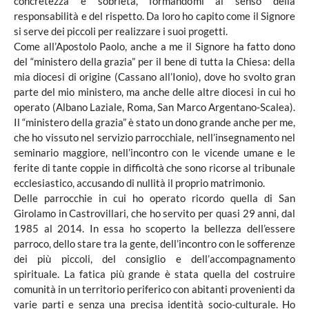
concretezza e sobrietà, formandomi al senso della
responsabilità e del rispetto. Da loro ho capito come il Signore
si serve dei piccoli per realizzare i suoi progetti.
Come all’Apostolo Paolo, anche a me il Signore ha fatto dono
del “ministero della grazia” per il bene di tutta la Chiesa: della
mia diocesi di origine (Cassano all’Ionio), dove ho svolto gran
parte del mio ministero, ma anche delle altre diocesi in cui ho
operato (Albano Laziale, Roma, San Marco Argentano-Scalea).
Il “ministero della grazia” è stato un dono grande anche per me,
che ho vissuto nel servizio parrocchiale, nell’insegnamento nel
seminario maggiore, nell’incontro con le vicende umane e le
ferite di tante coppie in difficoltà che sono ricorse al tribunale
ecclesiastico, accusando di nullità il proprio matrimonio.
Delle parrocchie in cui ho operato ricordo quella di San
Girolamo in Castrovillari, che ho servito per quasi 29 anni, dal
1985 al 2014. In essa ho scoperto la bellezza dell’essere
parroco, dello stare tra la gente, dell’incontro con le sofferenze
dei più piccoli, del consiglio e dell’accompagnamento
spirituale. La fatica più grande è stata quella del costruire
comunità in un territorio periferico con abitanti provenienti da
varie parti e senza una precisa identità socio-culturale. Ho