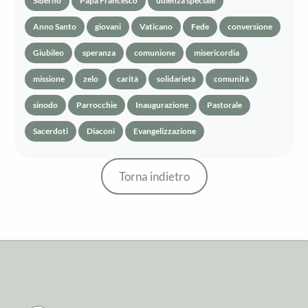
Siderno
Papa Francesco
udienza speciale
Anno Santo
giovani
Vaticano
Fede
conversione
Giubileo
speranza
comunione
misericordia
missione
zelo
carità
solidarietà
comunità
sinodo
Parrocchie
Inaugurazione
Pastorale
Sacerdoti
Diaconi
Evangelizzazione
Torna indietro