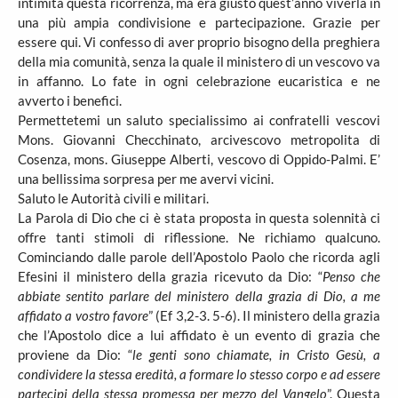
intimità questa ricorrenza, ma era giusto quest’anno viverla in
una più ampia condivisione e partecipazione. Grazie per
essere qui. Vi confesso di aver proprio bisogno della preghiera
della mia comunità, senza la quale il ministero di un vescovo va
in affanno. Lo fate in ogni celebrazione eucaristica e ne
avverto i benefici.
Permettetemi un saluto specialissimo ai confratelli vescovi
Mons. Giovanni Checchinato, arcivescovo metropolita di
Cosenza, mons. Giuseppe Alberti, vescovo di Oppido-Palmi. E’
una bellissima sorpresa per me avervi vicini.
Saluto le Autorità civili e militari.
La Parola di Dio che ci è stata proposta in questa solennità ci
offre tanti stimoli di riflessione. Ne richiamo qualcuno.
Cominciando dalle parole dell’Apostolo Paolo che ricorda agli
Efesini il ministero della grazia ricevuto da Dio: “
Penso che
abbiate sentito parlare del ministero della grazia di Dio, a me
affidato a vostro favore
” (Ef 3,2-3. 5-6). Il ministero della grazia
che l’Apostolo dice a lui affidato è un evento di grazia che
proviene da Dio: “
le genti sono chiamate, in Cristo Gesù, a
condividere la stessa eredità, a formare lo stesso corpo e ad essere
partecipi della stessa promessa per mezzo del Vangelo
”. Questa