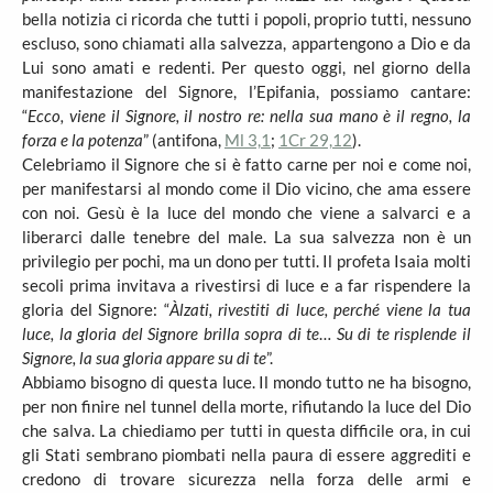
bella notizia ci ricorda che tutti i popoli, proprio tutti, nessuno
escluso, sono chiamati alla salvezza, appartengono a Dio e da
Lui sono amati e redenti. Per questo oggi, nel giorno della
manifestazione del Signore, l’Epifania, possiamo cantare:
“
Ecco, viene il Signore, il nostro re: nella sua mano è il regno, la
forza e la potenza
” (antifona,
Ml 3,1
;
1Cr 29,12
).
Celebriamo il Signore che si è fatto carne per noi e come noi,
per manifestarsi al mondo come il Dio vicino, che ama essere
con noi. Gesù è la luce del mondo che viene a salvarci e a
liberarci dalle tenebre del male. La sua salvezza non è un
privilegio per pochi, ma un dono per tutti. Il profeta Isaia molti
secoli prima invitava a rivestirsi di luce e a far rispendere la
gloria del Signore: “
Àlzati, rivestiti di luce, perché viene la tua
luce, la gloria del Signore brilla sopra di te
…
Su di te risplende il
Signore, la sua gloria appare su di te
”.
Abbiamo bisogno di questa luce. Il mondo tutto ne ha bisogno,
per non finire nel tunnel della morte, rifiutando la luce del Dio
che salva. La chiediamo per tutti in questa difficile ora, in cui
gli Stati sembrano piombati nella paura di essere aggrediti e
credono di trovare sicurezza nella forza delle armi e