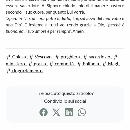
essere sacerdote. Al Signore chiedo solo di rimanere pastore
secondo il suo cuore, per quanto Lui vorrà.
“
Spero in Dio: ancora potrò lodarlo, Lui, salvezza del mio volto e
mio Dio
”. E insieme a tutti voi rendo grazie a Dio, “
perché è
buono, ed il suo amore è per sempre
”. Amen.
Chiesa
,
Vescovo
,
preghiera
,
sacerdozio
,
ministero
,
grazia
,
comunità
,
Epifania
,
Magi
,
ringraziamento
Ti è piaciuto questo articolo?
Condividilo sui social