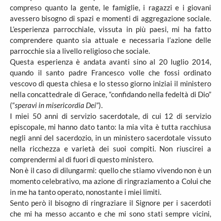
compreso quanto la gente, le famiglie, i ragazzi e i giovani
avessero bisogno di spazi e momenti di aggregazione sociale.
L’esperienza parrocchiale, vissuta in più paesi, mi ha fatto
comprendere quanto sia attuale e necessaria l’azione delle
parrocchie sia a livello religioso che sociale.
Questa esperienza è andata avanti sino al 20 luglio 2014,
quando il santo padre Francesco volle che fossi ordinato
vescovo di questa chiesa e lo stesso giorno iniziai il ministero
nella concattedrale di Gerace, “confidando nella fedeltà di Dio”
(“
speravi in misericordia Dei
”).
I miei 50 anni di servizio sacerdotale, di cui 12 di servizio
episcopale, mi hanno dato tanto: la mia vita è tutta racchiusa
negli anni del sacerdozio, in un ministero sacerdotale vissuto
nella ricchezza e varietà dei suoi compiti. Non riuscirei a
comprendermi al di fuori di questo ministero.
Non è il caso di dilungarmi: quello che stiamo vivendo non è un
momento celebrativo, ma azione di ringraziamento a Colui che
in me ha tanto operato, nonostante i miei limiti.
Sento però il bisogno di ringraziare il Signore per i sacerdoti
che mi ha messo accanto e che mi sono stati sempre vicini,