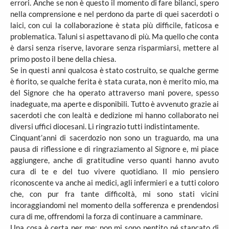
errori. Anche se non è questo il momento di fare bilanci, spero
nella comprensione e nel perdono da parte di quei sacerdoti o
laici, con cui la collaborazione è stata più difficile, faticosa e
problematica. Taluni si aspettavano di più. Ma quello che conta
è darsi senza riserve, lavorare senza risparmiarsi, mettere al
primo posto il bene della chiesa.
Se in questi anni qualcosa è stato costruito, se qualche germe
è fiorito, se qualche ferita è stata curata, non è merito mio, ma
del Signore che ha operato attraverso mani povere, spesso
inadeguate, ma aperte e disponibili. Tutto è avvenuto grazie ai
sacerdoti che con lealtà e dedizione mi hanno collaborato nei
diversi uffici diocesani. Li ringrazio tutti indistintamente.
Cinquant’anni di sacerdozio non sono un traguardo, ma una
pausa di riflessione e di ringraziamento al Signore e, mi piace
aggiungere, anche di gratitudine verso quanti hanno avuto
cura di te e del tuo vivere quotidiano. Il mio pensiero
riconoscente va anche ai medici, agli infermieri e a tutti coloro
che, con pur fra tante difficoltà, mi sono stati vicini
incoraggiandomi nel momento della sofferenza e prendendosi
cura di me, offrendomi la forza di continuare a camminare.
Una cosa è certa per me: non mi sono pentito né stancato di