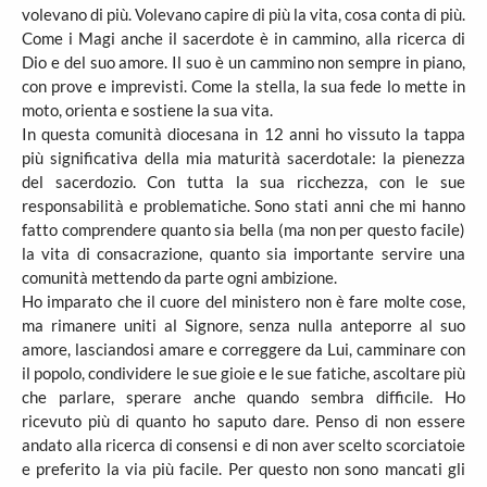
volevano di più. Volevano capire di più la vita, cosa conta di più.
Come i Magi anche il sacerdote è in cammino, alla ricerca di
Dio e del suo amore. Il suo è un cammino non sempre in piano,
con prove e imprevisti. Come la stella, la sua fede lo mette in
moto, orienta e sostiene la sua vita.
In questa comunità diocesana in 12 anni ho vissuto la tappa
più significativa della mia maturità sacerdotale: la pienezza
del sacerdozio. Con tutta la sua ricchezza, con le sue
responsabilità e problematiche. Sono stati anni che mi hanno
fatto comprendere quanto sia bella (ma non per questo facile)
la vita di consacrazione, quanto sia importante servire una
comunità mettendo da parte ogni ambizione.
Ho imparato che il cuore del ministero non è fare molte cose,
ma rimanere uniti al Signore, senza nulla anteporre al suo
amore, lasciandosi amare e correggere da Lui, camminare con
il popolo, condividere le sue gioie e le sue fatiche, ascoltare più
che parlare, sperare anche quando sembra difficile. Ho
ricevuto più di quanto ho saputo dare. Penso di non essere
andato alla ricerca di consensi e di non aver scelto scorciatoie
e preferito la via più facile. Per questo non sono mancati gli