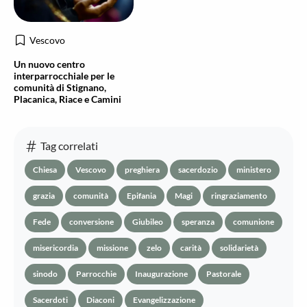
Vescovo
Un nuovo centro
interparrocchiale per le
comunità di Stignano,
Placanica, Riace e Camini
Tag correlati
Chiesa
Vescovo
preghiera
sacerdozio
ministero
grazia
comunità
Epifania
Magi
ringraziamento
Fede
conversione
Giubileo
speranza
comunione
misericordia
missione
zelo
carità
solidarietà
sinodo
Parrocchie
Inaugurazione
Pastorale
Sacerdoti
Diaconi
Evangelizzazione