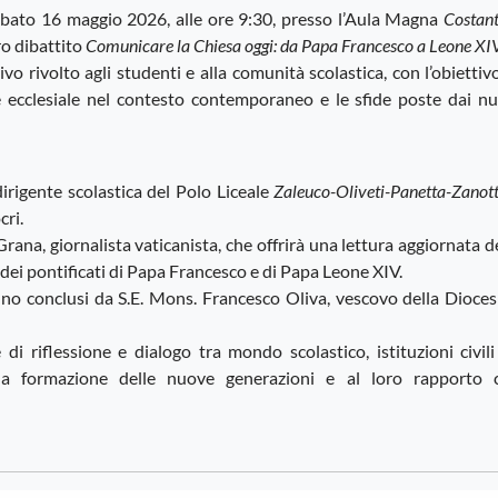
abato 16 maggio 2026, alle ore 9:30, presso l’Aula Magna
Costant
ro dibattito
Comunicare la Chiesa oggi: da Papa Francesco a Leone XI
ivo rivolto agli studenti e alla comunità scolastica, con l’obiettiv
e ecclesiale nel contesto contemporaneo e le sfide poste dai nu
dirigente scolastica del Polo Liceale
Zaleuco-Oliveti-Panetta-Zanott
cri.
rana, giornalista vaticanista, che offrirà una lettura aggiornata d
ei pontificati di Papa Francesco e di Papa Leone XIV.
no conclusi da S.E. Mons. Francesco Oliva, vescovo della Diocesi
i riflessione e dialogo tra mondo scolastico, istituzioni civili
 alla formazione delle nuove generazioni e al loro rapporto 