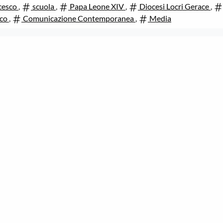
cesco
,
scuola
,
Papa Leone XIV
,
Diocesi Locri Gerace
,
uco
,
Comunicazione Contemporanea
,
Media