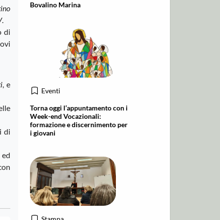
Bovalino Marina
ino
V
.
o di
ovi
i
, e
Eventi
elle
Torna oggi l’appuntamento con i
Week-end Vocazionali:
formazione e discernimento per
 di
i giovani
 ed
con
Stampa