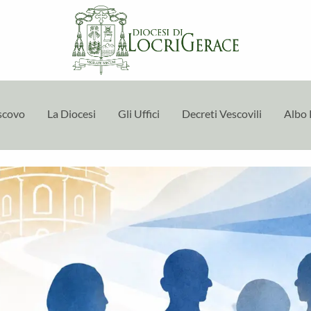
escovo
La Diocesi
Gli Uffici
Decreti Vescovili
Albo 