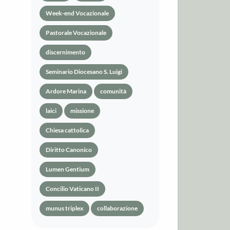
Week-end Vocazionale
Pastorale Vocazionale
discernimento
Seminario Diocesano S. Luigi
Ardore Marina
comunità
laici
missione
Chiesa cattolica
Diritto Canonico
Lumen Gentium
Concilio Vaticano II
munus triplex
collaborazione