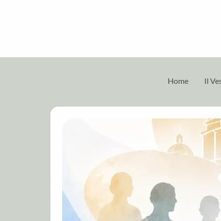
Home
Il V