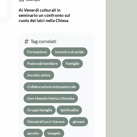
Ai Venerdì culturali in
seminario un confronto sul
ruolo dei laici nella Chiesa
Tag correlati
Formazione
Incontro vicariale
Pastorale familiare
Famiglie
Ascolto attivo
Collaborazione interpastorale
Don Mesmin Marius Okemba
Gruppi famiglia
Spiritualità
Diocesi di Locri-Gerace
giovani
ascolto
Vangelo