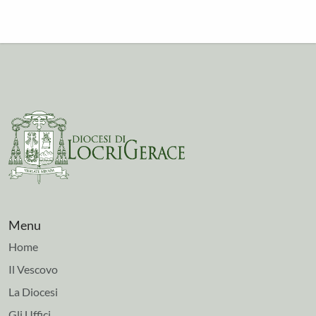
Menu
Home
Il Vescovo
La Diocesi
Gli Uffici