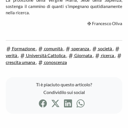
La protezione della Vergine Maria, Sede della Sapienza,
sostenga il cammino di quanti s’impegnano quotidianamente
nella ricerca.
✠ Francesco Oliva
Formazione
,
comunità
,
speranza
,
società
,
verità
,
Università Cattolica
,
Giornata
,
ricerca
,
crescita umana
,
conoscenza
Ti è piaciuto questo articolo?
Condividilo sui social