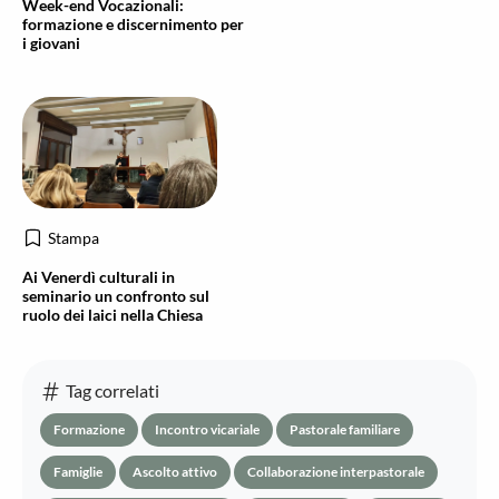
Week-end Vocazionali:
formazione e discernimento per
i giovani
Stampa
Ai Venerdì culturali in
seminario un confronto sul
ruolo dei laici nella Chiesa
Tag correlati
Formazione
Incontro vicariale
Pastorale familiare
Famiglie
Ascolto attivo
Collaborazione interpastorale