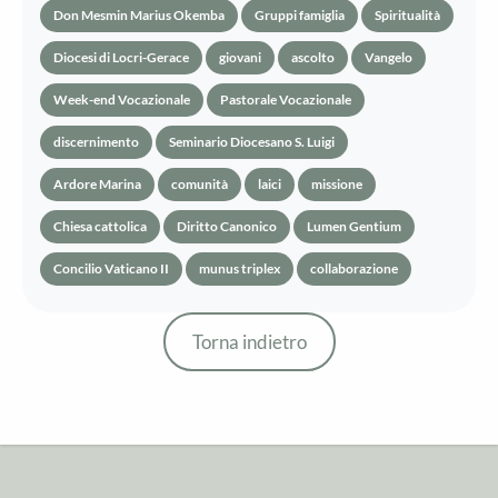
Don Mesmin Marius Okemba
Gruppi famiglia
Spiritualità
Diocesi di Locri-Gerace
giovani
ascolto
Vangelo
Week-end Vocazionale
Pastorale Vocazionale
discernimento
Seminario Diocesano S. Luigi
Ardore Marina
comunità
laici
missione
Chiesa cattolica
Diritto Canonico
Lumen Gentium
Concilio Vaticano II
munus triplex
collaborazione
Torna indietro