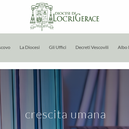
escovo
La Diocesi
Gli Uffici
Decreti Vescovili
Albo 
crescita umana