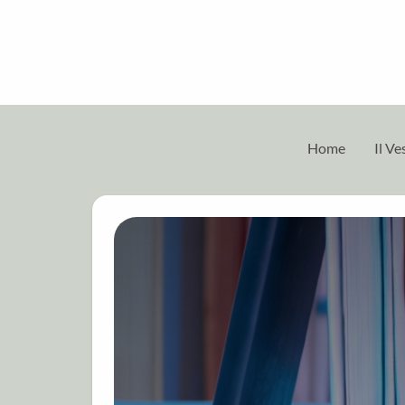
Home
Il V