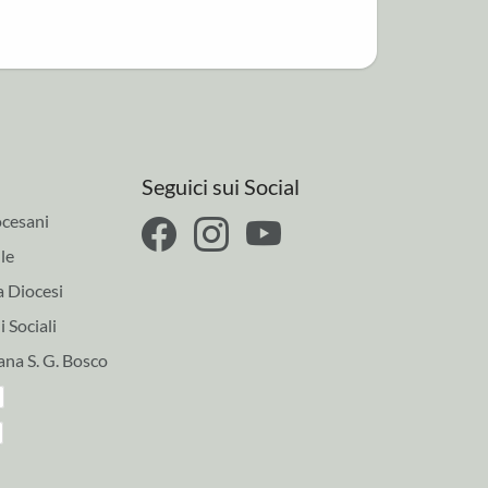
Seguici sui Social
cesani
le
a Diocesi
 Sociali
ana S. G. Bosco