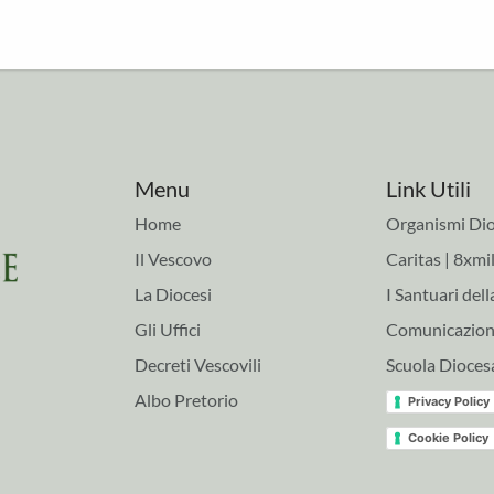
Menu
Link Utili
Home
Organismi Dio
Il Vescovo
Caritas | 8xmil
La Diocesi
I Santuari dell
Gli Uffici
Comunicazioni
Decreti Vescovili
Scuola Dioces
Albo Pretorio
Privacy Policy
Cookie Policy