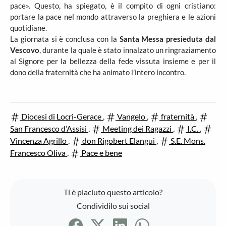
pace». Questo, ha spiegato, è il compito di ogni cristiano:
portare la pace nel mondo attraverso la preghiera e le azioni
quotidiane.
La giornata si è conclusa con la
Santa Messa presieduta dal
Vescovo
, durante la quale è stato innalzato un ringraziamento
al Signore per la bellezza della fede vissuta insieme e per il
dono della fraternità che ha animato l’intero incontro.
Diocesi di Locri-Gerace
,
Vangelo
,
fraternità
,
San Francesco d’Assisi
,
Meeting dei Ragazzi
,
I.C.
,
Vincenza Agrillo
,
don Rigobert Elangui
,
S.E. Mons.
Francesco Oliva
,
Pace e bene
Ti è piaciuto questo articolo?
Condividilo sui social