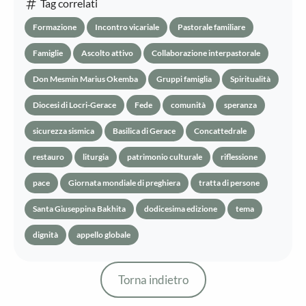
Tag correlati
Formazione
Incontro vicariale
Pastorale familiare
Famiglie
Ascolto attivo
Collaborazione interpastorale
Don Mesmin Marius Okemba
Gruppi famiglia
Spiritualità
Diocesi di Locri-Gerace
Fede
comunità
speranza
sicurezza sismica
Basilica di Gerace
Concattedrale
restauro
liturgia
patrimonio culturale
riflessione
pace
Giornata mondiale di preghiera
tratta di persone
Santa Giuseppina Bakhita
dodicesima edizione
tema
dignità
appello globale
Torna indietro