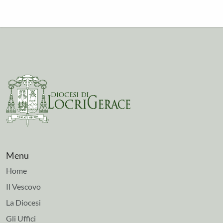
Menu
Home
Il Vescovo
La Diocesi
Gli Uffici