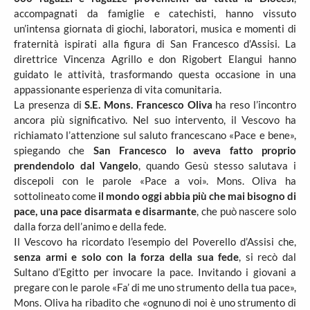
accompagnati da famiglie e catechisti, hanno vissuto
un’intensa giornata di giochi, laboratori, musica e momenti di
fraternità ispirati alla figura di San Francesco d’Assisi. La
direttrice Vincenza Agrillo e don Rigobert Elangui hanno
guidato le attività, trasformando questa occasione in una
appassionante esperienza di vita comunitaria.
La presenza di
S.E. Mons. Francesco Oliva
ha reso l’incontro
ancora più significativo. Nel suo intervento, il Vescovo ha
richiamato l’attenzione sul saluto francescano «Pace e bene»,
spiegando che
San Francesco lo aveva fatto proprio
prendendolo dal Vangelo
, quando Gesù stesso salutava i
discepoli con le parole «Pace a voi». Mons. Oliva ha
sottolineato come
il mondo oggi abbia più che mai bisogno di
pace, una pace disarmata e disarmante
, che può nascere solo
dalla forza dell’animo e della fede.
Il Vescovo ha ricordato l’esempio del Poverello d’Assisi che,
senza armi e solo con la forza della sua fede
, si recò dal
Sultano d’Egitto per invocare la pace. Invitando i giovani a
pregare con le parole «Fa’ di me uno strumento della tua pace»,
Mons. Oliva ha ribadito che «ognuno di noi è uno strumento di