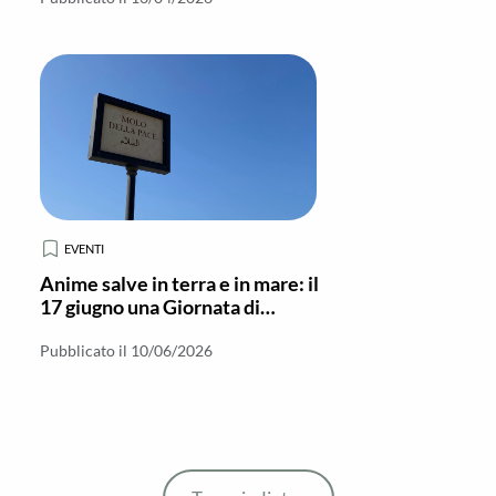
EVENTI
Anime salve in terra e in mare: il
17 giugno una Giornata di
riflessione e preghiera
interreligiosa
Pubblicato il 10/06/2026