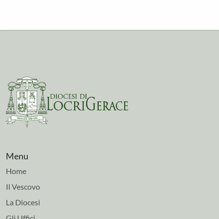
Menu
Home
Il Vescovo
La Diocesi
Gli Uffici