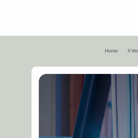
Home
Il V