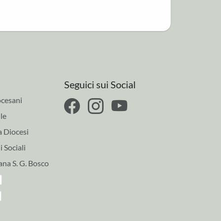
Seguici sui Social
cesani
le
a Diocesi
 Sociali
ana S. G. Bosco