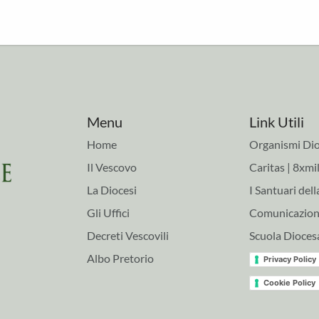
Menu
Link Utili
Home
Organismi Dio
Il Vescovo
Caritas | 8xmil
La Diocesi
I Santuari dell
Gli Uffici
Comunicazioni
Decreti Vescovili
Scuola Dioces
Albo Pretorio
Privacy Policy
Cookie Policy