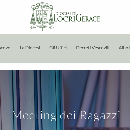
escovo
La Diocesi
Gli Uffici
Decreti Vescovili
Albo 
Meeting dei Ragazzi