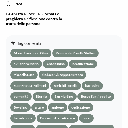
Eventi
Celebrata a Locri la Giornata di
preghiera e riflessione contro la
tratta delle persone
Tag correlati
Mons. Francesco Oliva
Venerabile Rosella Staltari
52º anniversario
Antonimina
beatificazione
Via della Luce
sindaco Giuseppe Murdaca
Suor Franca Polimeni
Amici di Rosella
battesimi
comunità
liturgia
San Martino
Bosco Sant’Ippolito
Bovalino
altare
ambone
dedicazione
benedizione
Diocesi di Locri-Gerace
Locri