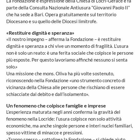
La Fondazione è espressione della Chiesa di Locri-Gerace e fa
parte della Consulta Nazionale Antiusura “Giovanni Paolo II”
che ha sede a Bari. Opera gratuitamente sul territorio
Diocesano e su quello delle Diocesi limitrofe.
«Restituire dignità e speranza»
«Il nostro impegno – afferma la Fondazione – è restituire
dignità e speranza a chi vive un momento di fragilità. L’usura
non è solo un reato: è una ferita sociale che colpisce le persone
più esposte. Per questo lavoriamo affinché nessuno si senta
solo.»
Una missione che mons. Oliva ha più volte sostenuto,
riconoscendo nella Fondazione «uno strumento concreto di
vicinanza della Chiesa alle persone che rischiano di essere
schiacciate dal debito e dall’isolamento».
Un fenomeno che colpisce famiglie e imprese
L’esperienza maturata negli anni conferma la gravità del
fenomeno nella Locride: l’usura colpisce non solo attività
economiche, ma anche singole persone e interi nuclei familiari,
spesso vittime di minacce e pressioni.
«Troppo spesso – sottolinea la Fondazione – si chiede aiuto