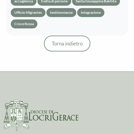
accoglienza
tratta di persone
Santa Giuseppina Bakhita
Ufficio Migrantes
testimonianze
integrazione
Croce Rossa
Torna indietro