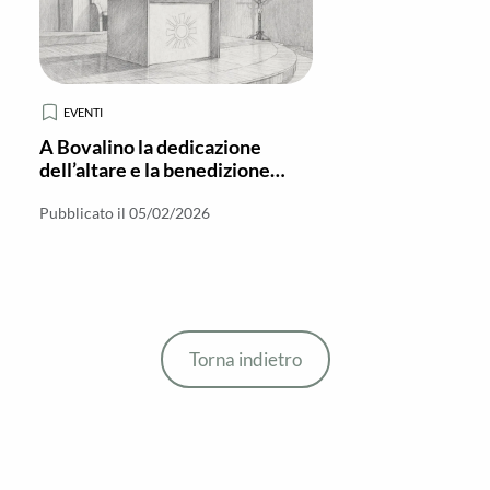
EVENTI
A Bovalino la dedicazione
dell’altare e la benedizione
dell’ambone della Parrocchia di
San Martino
Pubblicato il 05/02/2026
Torna indietro