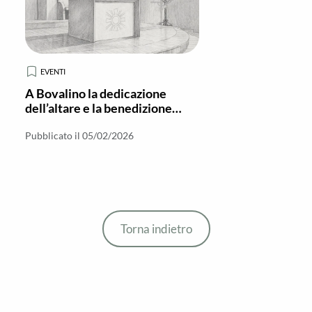
EVENTI
A Bovalino la dedicazione
dell’altare e la benedizione
dell’ambone della Parrocchia di
San Martino
Pubblicato il 05/02/2026
Torna indietro