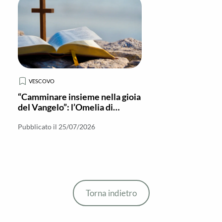
VESCOVO
“Camminare insieme nella gioia
del Vangelo”: l’Omelia di
insediamento di Mons. Cesare Di
Pietro
Pubblicato il 25/07/2026
Torna indietro