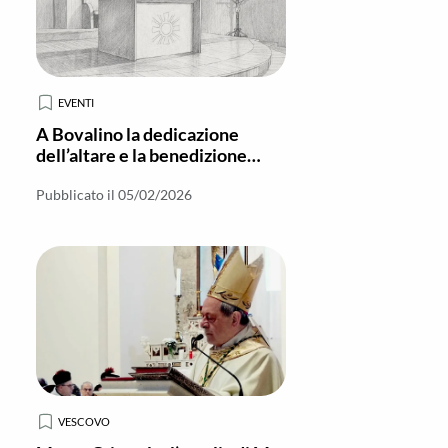
EVENTI
A Bovalino la dedicazione
dell’altare e la benedizione
dell’ambone della Parrocchia di
San Martino
Pubblicato il 05/02/2026
VESCOVO