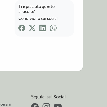
Ti è piaciuto questo
articolo?
Condividilo sui social
Seguici sui Social
cesani