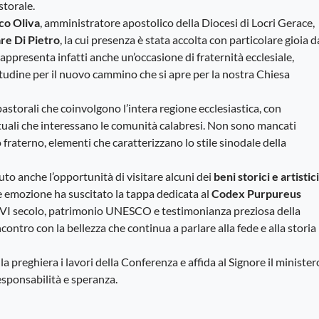
torale.
co Oliva
, amministratore apostolico della Diocesi di Locri Gerace,
re Di Pietro
, la cui presenza è stata accolta con particolare gioia d
rappresenta infatti anche un’occasione di fraternità ecclesiale,
tudine per il nuovo cammino che si apre per la nostra Chiesa
pastorali che coinvolgono l’intera regione ecclesiastica, con
irituali che interessano le comunità calabresi. Non sono mancati
fraterno, elementi che caratterizzano lo stile sinodale della
uto anche l’opportunità di visitare alcuni dei
beni storici e artistici
re emozione ha suscitato la tappa dedicata al
Codex Purpureus
l VI secolo, patrimonio UNESCO e testimonianza preziosa della
ncontro con la bellezza che continua a parlare alla fede e alla storia
 preghiera i lavori della Conferenza e affida al Signore il minister
esponsabilità e speranza.