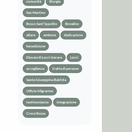
comunità
liturgia
San Martino
Bosco Sant’Ippolito
Bovalino
altare
ambone
dedicazione
benedizione
Diocesi di Locri-Gerace
Locri
accoglienza
tratta di persone
Santa Giuseppina Bakhita
Ufficio Migrantes
testimonianze
integrazione
Croce Rossa