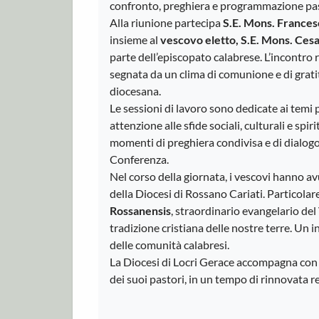
confronto, preghiera e programmazione pas
Alla riunione partecipa
S.E. Mons. Frances
insieme al
vescovo eletto, S.E. Mons. Cesa
parte dell’episcopato calabrese. L’incontro 
segnata da un clima di comunione e di grati
diocesana.
Le sessioni di lavoro sono dedicate ai temi 
attenzione alle sfide sociali, culturali e sp
momenti di preghiera condivisa e di dialogo 
Conferenza.
Nel corso della giornata, i vescovi hanno av
della Diocesi di Rossano Cariati. Particola
Rossanensis
, straordinario evangelario de
tradizione cristiana delle nostre terre. Un i
delle comunità calabresi.
La Diocesi di Locri Gerace accompagna con la
dei suoi pastori, in un tempo di rinnovata r