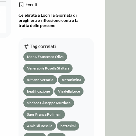
Eventi
Celebrata a Locri la Giornata di
preghiera e riflessione contro la
tratta delle persone
Tag correlati
Mons. Francesco Oliva
Venerabile Rosella Staltari
52º anniversario
Antonimina
beatificazione
Via della Luce
sindaco Giuseppe Murdaca
Suor Franca Polimeni
Amici di Rosella
battesimi