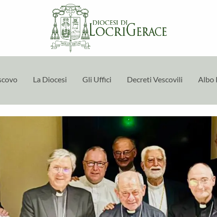
escovo
La Diocesi
Gli Uffici
Decreti Vescovili
Albo 