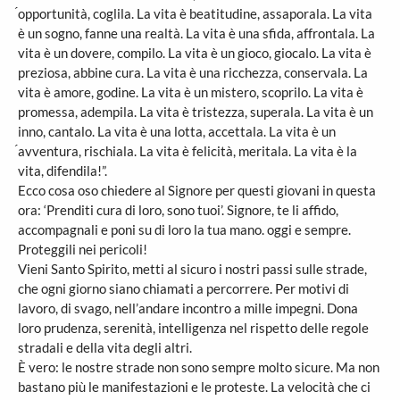
́opportunità, coglila. La vita è beatitudine, assaporala. La vita
è un sogno, fanne una realtà. La vita è una sfida, affrontala. La
vita è un dovere, compilo. La vita è un gioco, giocalo. La vita è
preziosa, abbine cura. La vita è una ricchezza, conservala. La
vita è amore, godine. La vita è un mistero, scoprilo. La vita è
promessa, adempila. La vita è tristezza, superala. La vita è un
inno, cantalo. La vita è una lotta, accettala. La vita è un
́avventura, rischiala. La vita è felicità, meritala. La vita è la
vita, difendila!”.
Ecco cosa oso chiedere al Signore per questi giovani in questa
ora: ‘Prenditi cura di loro, sono tuoi’. Signore, te li affido,
accompagnali e poni su di loro la tua mano. oggi e sempre.
Proteggili nei pericoli!
Vieni Santo Spirito, metti al sicuro i nostri passi sulle strade,
che ogni giorno siano chiamati a percorrere. Per motivi di
lavoro, di svago, nell’andare incontro a mille impegni. Dona
loro prudenza, serenità, intelligenza nel rispetto delle regole
stradali e della vita degli altri.
È vero: le nostre strade non sono sempre molto sicure. Ma non
bastano più le manifestazioni e le proteste. La velocità che ci