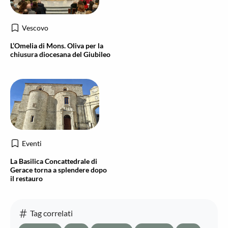
Vescovo
L’Omelia di Mons. Oliva per la
chiusura diocesana del Giubileo
Eventi
La Basilica Concattedrale di
Gerace torna a splendere dopo
il restauro
Tag correlati