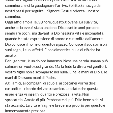
cammino che ci fa guadagnare l’arrivo. Spirito Santo, guida i
nostri passi per seguire il Signore Gesù e orienta il nostro
cammino.
Oggi affidiamo a Te, Signore, questo giovane. La sua vita,
anche se breve, è stata un dono. Diciassette anni possono
sembrare pochi, ma davanti a Dio nessuna vita è incompleta,
quando è stata espressione di amore e custodita dall’amore.
Dio conosce il nome di questo ragazzo. Conosce il suo sorriso, i
suoi sogni, i suoi affetti. E non dimentica nulla di ciò che ha
amato.
Per i genitori, è un dolore immenso. Nessuna parola umana può
colmare un vuoto così grande. Ma la fede fa dire a voi genitori:
vostro figlio non è scomparso nel nulla. È nelle mani di Dio. E le
mani di Dio sono mani di Padre.
Agli amici, ai compagni di scuola, ai coetanei vorrei dire:
custodite il ricordo del vostro amico. Lasciate che questa
esperienza vi insegni quanto è preziosa la vita. Non
sprecatela. Amate di più. Perdonate di più. Dite bene a chi vi
sta accanto. La vita è fragile e breve, ma proprio per questo è
immensamente preziosa.