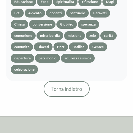
Educazione
Fede
Spiritualità
riflessione
Magi
IRC
Avvento
docenti
Santuario
Paravati
Chiesa
conversione
Giubileo
speranza
comunione
misericordia
missione
zelo
carità
comunità
Diocesi
Pnrr
Basilica
Gerace
riapertura
patrimonio
sicurezza sismica
celebrazione
Torna indietro