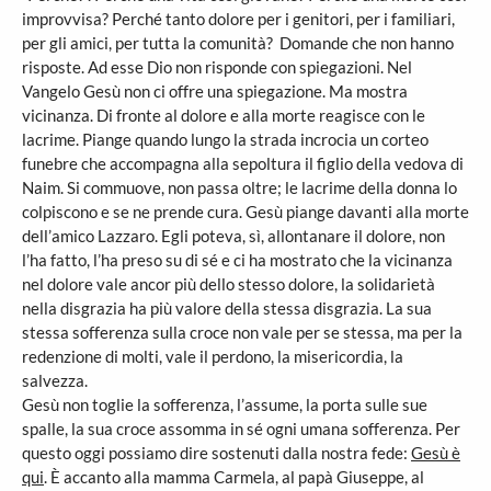
improvvisa? Perché tanto dolore per i genitori, per i familiari,
per gli amici, per tutta la comunità? Domande che non hanno
risposte. Ad esse Dio non risponde con spiegazioni. Nel
Vangelo Gesù non ci offre una spiegazione. Ma mostra
vicinanza. Di fronte al dolore e alla morte reagisce con le
lacrime. Piange quando lungo la strada incrocia un corteo
funebre che accompagna alla sepoltura il figlio della vedova di
Naim. Si commuove, non passa oltre; le lacrime della donna lo
colpiscono e se ne prende cura. Gesù piange davanti alla morte
dell’amico Lazzaro. Egli poteva, sì, allontanare il dolore, non
l’ha fatto, l’ha preso su di sé e ci ha mostrato che la vicinanza
nel dolore vale ancor più dello stesso dolore, la solidarietà
nella disgrazia ha più valore della stessa disgrazia. La sua
stessa sofferenza sulla croce non vale per se stessa, ma per la
redenzione di molti, vale il perdono, la misericordia, la
salvezza.
Gesù non toglie la sofferenza, l’assume, la porta sulle sue
spalle, la sua croce assomma in sé ogni umana sofferenza. Per
questo oggi possiamo dire sostenuti dalla nostra fede:
Gesù è
qui
. È accanto alla mamma Carmela, al papà Giuseppe, al