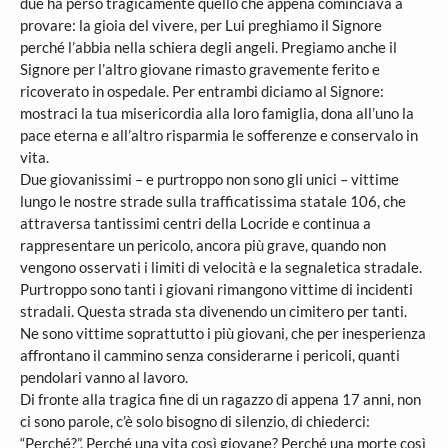
due ha perso tragicamente quello che appena cominciava a
provare: la gioia del vivere, per Lui preghiamo il Signore
perché l’abbia nella schiera degli angeli. Pregiamo anche il
Signore per l’altro giovane rimasto gravemente ferito e
ricoverato in ospedale. Per entrambi diciamo al Signore:
mostraci la tua misericordia alla loro famiglia, dona all’uno la
pace eterna e all’altro risparmia le sofferenze e conservalo in
vita.
Due giovanissimi – e purtroppo non sono gli unici – vittime
lungo le nostre strade sulla trafficatissima statale 106, che
attraversa tantissimi centri della Locride e continua a
rappresentare un pericolo, ancora più grave, quando non
vengono osservati i limiti di velocità e la segnaletica stradale.
Purtroppo sono tanti i giovani rimangono vittime di incidenti
stradali. Questa strada sta divenendo un cimitero per tanti.
Ne sono vittime soprattutto i più giovani, che per inesperienza
affrontano il cammino senza considerarne i pericoli, quanti
pendolari vanno al lavoro.
Di fronte alla tragica fine di un ragazzo di appena 17 anni, non
ci sono parole, c’è solo bisogno di silenzio, di chiederci:
“Perché?”. Perché una vita così giovane? Perché una morte così