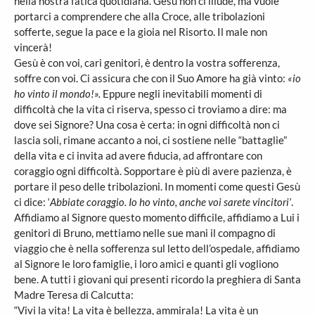
nella nostra fatica quotidiana. Gesù non ci illude, ma vuole
portarci a comprendere che alla Croce, alle tribolazioni
sofferte, segue la pace e la gioia nel Risorto. Il male non
vincerà!
Gesù è con voi, cari genitori, è dentro la vostra sofferenza,
soffre con voi. Ci assicura che con il Suo Amore ha già vinto:
«io
ho vinto il mondo!».
Eppure negli inevitabili momenti di
difficoltà che la vita ci riserva, spesso ci troviamo a dire: ma
dove sei Signore? Una cosa è certa: in ogni difficoltà non ci
lascia soli, rimane accanto a noi, ci sostiene nelle “battaglie”
della vita e ci invita ad avere fiducia, ad affrontare con
coraggio ogni difficoltà. Sopportare è più di avere pazienza, è
portare il peso delle tribolazioni. In momenti come questi Gesù
ci dice: ‘
Abbiate coraggio. Io ho vinto, anche voi sarete vincitori’
.
Affidiamo al Signore questo momento difficile, affidiamo a Lui i
genitori di Bruno, mettiamo nelle sue mani il compagno di
viaggio che è nella sofferenza sul letto dell’ospedale, affidiamo
al Signore le loro famiglie, i loro amici e quanti gli vogliono
bene. A tutti i giovani qui presenti ricordo la preghiera di Santa
Madre Teresa di Calcutta:
“Vivi la vita! La vita è bellezza, ammirala! La vita è un