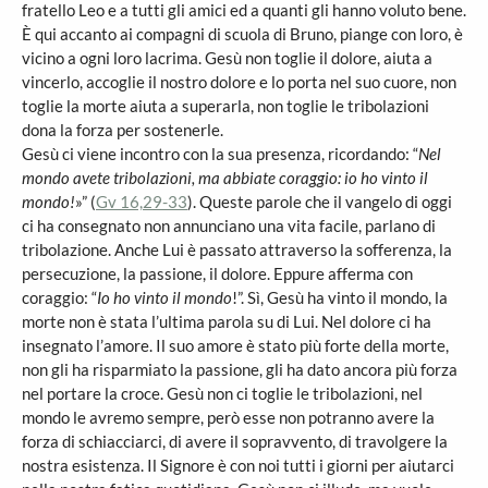
fratello Leo e a tutti gli amici ed a quanti gli hanno voluto bene.
È qui accanto ai compagni di scuola di Bruno, piange con loro, è
vicino a ogni loro lacrima. Gesù non toglie il dolore, aiuta a
vincerlo, accoglie il nostro dolore e lo porta nel suo cuore, non
toglie la morte aiuta a superarla, non toglie le tribolazioni
dona la forza per sostenerle.
Gesù ci viene incontro con la sua presenza, ricordando: “
Nel
mondo avete tribolazioni, ma abbiate coraggio: io ho vinto il
mondo!
»” (
Gv 16,29-33
). Queste parole che il vangelo di oggi
ci ha consegnato non annunciano una vita facile, parlano di
tribolazione. Anche Lui è passato attraverso la sofferenza, la
persecuzione, la passione, il dolore. Eppure afferma con
coraggio: “
Io ho vinto il mondo
!”. Sì, Gesù ha vinto il mondo, la
morte non è stata l’ultima parola su di Lui. Nel dolore ci ha
insegnato l’amore. Il suo amore è stato più forte della morte,
non gli ha risparmiato la passione, gli ha dato ancora più forza
nel portare la croce. Gesù non ci toglie le tribolazioni, nel
mondo le avremo sempre, però esse non potranno avere la
forza di schiacciarci, di avere il sopravvento, di travolgere la
nostra esistenza. Il Signore è con noi tutti i giorni per aiutarci