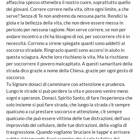
affascina spesso ottenebra il nostro cuore, soprattutto quello
dei giovani. Correre correre nella vita, oltre ogni limite, a che
serve? Senza di Te non andremo da nessuna parte. Rendici la
gioia e la bellezza della vita, che non deve essere messa in
pericolo per nessuna ragione. Non serve correre, se non per
andare incontro a chi ha bisogno di noi, per soccorrere chi è in
necessità. Corrono a sirene spiegate quanti sono addetti al
soccorso stradale. Ringrazio quanti sono accorsi in aiuto in
questa sciagura. Anche loro rischiano la vita. Ma la rischiano
per soccorrere il povero malcapitato. A questi samaritani della
strada dico grazie a nome della Chiesa. grazie per ogni gesto di
soccorso.
Tu Signore donaci di camminare con attenzione e prudenza.
Lungo le strade si può perdere la vita e possono venire meno
sogni e speranze. Donaci, Spirito Santo, di fare l’esperienza che
solo insieme si può fare strada, che lungo la strada c’è sempre
qualcuno a cui prestare soccorso e attenzione, c’è sempre
qualcuno che può essere vittima delle tue distrazioni, dell’uso
improvvido del cellulare, delle tue distrazioni, della voglia di
trasgressione. Quando vogliamo ‘bruciare le tappe’ e arrivare
subito al traguardo, facci scoprire che è solo la fatica del