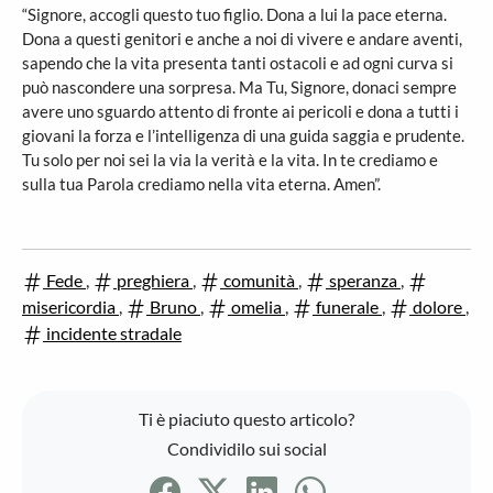
“Signore, accogli questo tuo figlio. Dona a lui la pace eterna.
Dona a questi genitori e anche a noi di vivere e andare aventi,
sapendo che la vita presenta tanti ostacoli e ad ogni curva si
può nascondere una sorpresa. Ma Tu, Signore, donaci sempre
avere uno sguardo attento di fronte ai pericoli e dona a tutti i
giovani la forza e l’intelligenza di una guida saggia e prudente.
Tu solo per noi sei la via la verità e la vita. In te crediamo e
sulla tua Parola crediamo nella vita eterna. Amen”.
Fede
,
preghiera
,
comunità
,
speranza
,
misericordia
,
Bruno
,
omelia
,
funerale
,
dolore
,
incidente stradale
Ti è piaciuto questo articolo?
Condividilo sui social