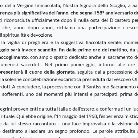
no della Vergine Immacolata, Nostra Signora dello Scoglio, a Sa
rrenza più significativa dell’anno, che segna il 58° anniversario d
gi riconosciuta ufficialmente dopo il nulla osta del Dicastero pe
 che, anno dopo anno, richiama una partecipazione crescen
 spiritualità e devozione.
la vigilia di preghiera e la suggestiva fiaccolata serale, mome
ggio sarà invece scandito, fin dalle prime ore del mattino, da 
raccoglimento
, con ampio spazio dedicato anche al sacramento de
 numerosi sacerdoti. Nel primo pomeriggio, intorno alle ore 
resenterà il cuore della giornata
, seguita dalla processione d
lla solenne concelebrazione eucaristica presieduta dal vescovo Ol
cerdoti. A concludere, la processione con il Santissimo Sacramento 
i sofferenti, uno dei momenti più intensi e partecipati, prima d
legrini provenienti da tutta Italia e dall’estero, a conferma di un l
rituale. Qui ebbe origine, l’11 maggio del 1968, l’esperienza mistic
a lui stesso raccontato – una luce improvvisa e la visione de
 destinato a lasciare un segno profondo. Le parole attribuite a