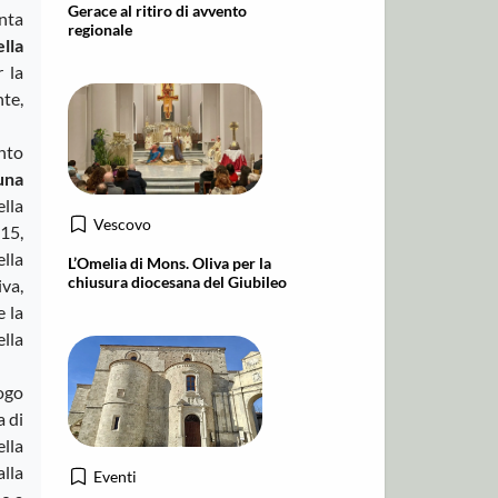
Gerace al ritiro di avvento
nta
regionale
ella
r la
te,
nto
una
lla
Vescovo
15,
ella
L’Omelia di Mons. Oliva per la
chiusura diocesana del Giubileo
iva,
e la
ella
uogo
a di
lla
lla
Eventi