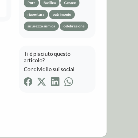
Pnrr
Basilica
Gerace
riapertura
patrimonio
sicurezza sismica
celebrazione
Ti è piaciuto questo
articolo?
Condividilo sui social