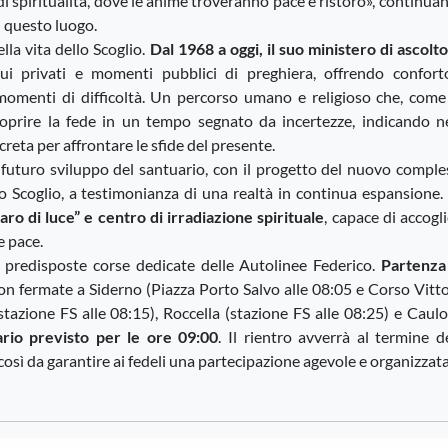
 spiritualità, dove le anime troveranno pace e ristoro», continua
 questo luogo.
lla vita dello Scoglio.
Dal 1968 a oggi, il suo ministero di ascolt
qui privati e momenti pubblici di preghiera, offrendo confort
 momenti di difficoltà. Un percorso umano e religioso che, come
scoprire la fede in un tempo segnato da incertezze, indicando ne
creta per affrontare le sfide del presente.
l futuro sviluppo del santuario, con il progetto del nuovo compl
llo Scoglio, a testimonianza di una realtà in continua espansione.
o di luce” e centro di irradiazione spirituale
, capace di accogl
e pace.
e predisposte corse dedicate delle Autolinee Federico.
Partenza
con fermate a Siderno (Piazza Porto Salvo alle 08:05 e Corso Vitt
tazione FS alle 08:15), Roccella (stazione FS alle 08:25) e Caul
ario previsto per le ore 09:00
. Il rientro avverrà al termine d
così da garantire ai fedeli una partecipazione agevole e organizzata