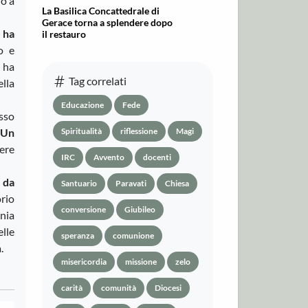
no a
La Basilica Concattedrale di
Gerace torna a splendere dopo
o ha
il restauro
o e
 ha
Tag correlati
lla
Educazione
Fede
esso
Un
Spiritualità
riflessione
Magi
iere
IRC
Avvento
docenti
 da
Santuario
Paravati
Chiesa
orio
conversione
Giubileo
onia
elle
speranza
comunione
.
misericordia
missione
zelo
carità
comunità
Diocesi