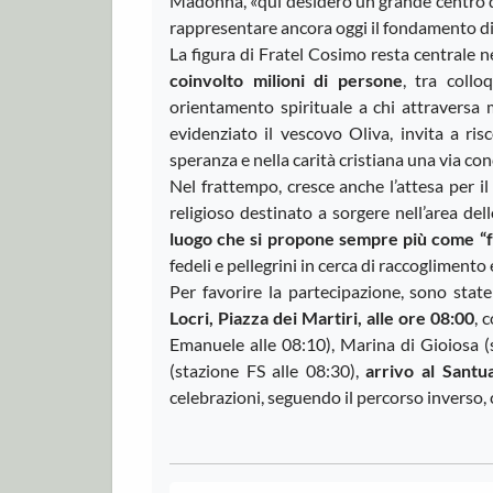
Madonna, «qui desidero un grande centro di
rappresentare ancora oggi il fondamento di
La figura di Fratel Cosimo resta centrale ne
coinvolto milioni di persone
, tra collo
orientamento spirituale a chi attraversa
evidenziato il vescovo Oliva, invita a ri
speranza e nella carità cristiana una via con
Nel frattempo, cresce anche l’attesa per i
religioso destinato a sorgere nell’area de
luogo che si propone sempre più come “far
fedeli e pellegrini in cerca di raccoglimento 
Per favorire la partecipazione, sono stat
Locri, Piazza dei Martiri, alle ore 08:00
, 
Emanuele alle 08:10), Marina di Gioiosa (s
(stazione FS alle 08:30),
arrivo al Santu
celebrazioni, seguendo il percorso inverso, 