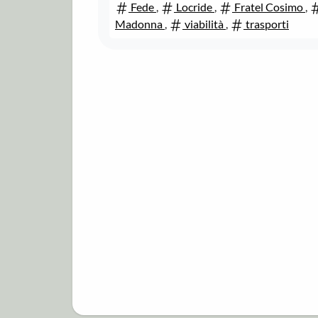
Fede
,
Locride
,
Fratel Cosimo
,
Madonna
,
viabilità
,
trasporti