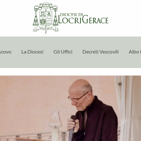
escovo
La Diocesi
Gli Uffici
Decreti Vescovili
Albo 