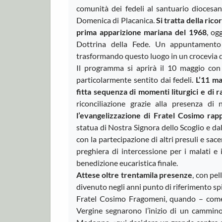
comunità dei fedeli al santuario diocesa
Domenica di Placanica.
Si tratta della rico
prima apparizione mariana del 1968
, og
Dottrina della Fede. Un appuntamento
trasformando questo luogo in un crocevia di
Il programma si aprirà il 10 maggio con 
particolarmente sentito dai fedeli.
L’11 ma
fitta sequenza di momenti liturgici e di 
riconciliazione grazie alla presenza di
l’evangelizzazione di Fratel Cosimo rapp
statua di Nostra Signora dello Scoglio e da
con la partecipazione di altri presuli e sa
preghiera di intercessione per i malati e 
benedizione eucaristica finale.
Attese oltre trentamila presenze
, con pel
divenuto negli anni punto di riferimento spi
Fratel Cosimo Fragomeni, quando – come d
Vergine segnarono l’inizio di un cammino