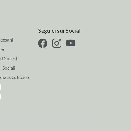
Seguici sui Social
cesani
le
a Diocesi
 Sociali
ana S. G. Bosco