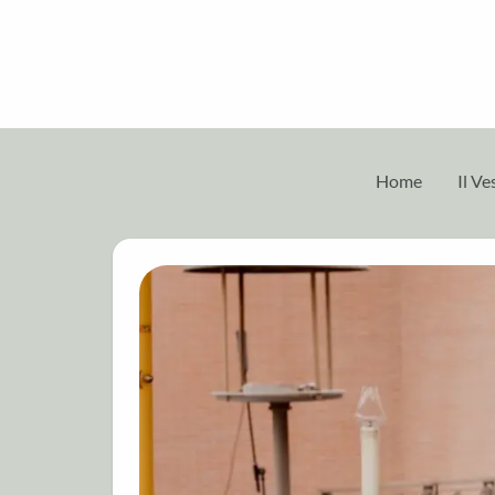
Home
Il V