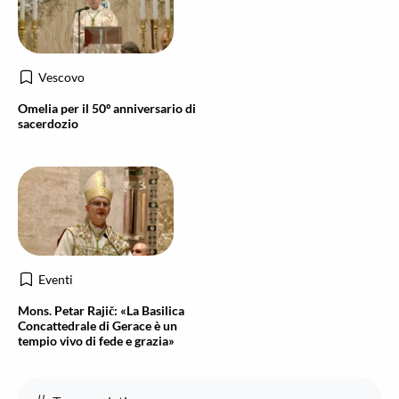
Vescovo
Omelia per il 50º anniversario di
sacerdozio
Eventi
Mons. Petar Rajič: «La Basilica
Concattedrale di Gerace è un
tempio vivo di fede e grazia»