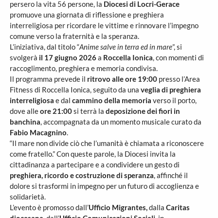
persero la vita 56 persone, la
Diocesi di Locri-Gerace
promuove una giornata di riflessione e preghiera
interreligiosa per ricordare le vittime e rinnovare l’impegno
comune verso la fraternità e la speranza.
L’iniziativa, dal titolo “
Anime salve in terra ed in mare
”, si
svolgerà
il 17 giugno 2026
a
Roccella Ionica
, con momenti di
raccoglimento, preghiera e memoria condivisa.
Il programma prevede il
ritrovo alle ore 19:00
presso l’Area
Fitness di Roccella Ionica, seguito da una
veglia di preghiera
interreligiosa
e dal
cammino della memoria
verso il porto,
dove alle
ore 21:00
si terrà la
deposizione dei fiori in
banchina
, accompagnata da un momento musicale curato da
Fabio Macagnino
.
“Il mare non divide ciò che l’umanità è chiamata a riconoscere
come fratello.” Con queste parole, la Diocesi invita la
cittadinanza a partecipare e a condividere un gesto di
preghiera, ricordo e costruzione di speranza
, affinché il
dolore si trasformi in impegno per un futuro di accoglienza e
solidarietà.
L’evento è promosso dall’
Ufficio Migrantes,
dalla
Caritas