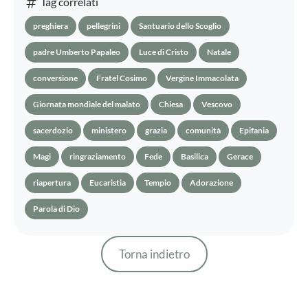
Tag correlati
preghiera
pellegrini
Santuario dello Scoglio
padre Umberto Papaleo
Luce di Cristo
Natale
conversione
Fratel Cosimo
Vergine Immacolata
Giornata mondiale del malato
Chiesa
Vescovo
sacerdozio
ministero
grazia
comunità
Epifania
Magi
ringraziamento
Fede
Basilica
Gerace
riapertura
Eucaristia
Tempio
Adorazione
Parola di Dio
Torna indietro