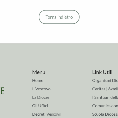
Torna indietro
Menu
Link Utili
Home
Organismi Dio
Il Vescovo
Caritas | 8xmil
La Diocesi
I Santuari dell
Gli Uffici
Comunicazioni
Decreti Vescovili
Scuola Dioces