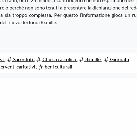
ora tanti, oltre 25 milioni, i contribuenti che non esprimono nes
re o perché non sono tenuti a presentare la dichiarazione dei red
a sia troppo complessa. Per questo l’informazione gioca un ru
l rilievo dei fondi 8xmille.
za
,
Sacerdoti
,
Chiesa cattolica
,
8xmille
,
Giornata
erventi caritativi
,
beni culturali