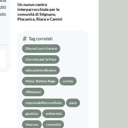
suna
Un nuovo centro
diti
interparrocchiale per le
olo
comunità di Stignano,
Placanica, Riace e Camini
Tag correlati
Diocesi Locri-Gerace
Giornata per la Pace
educazione alla pace
Mons. Stefano Rega
corteo
riflessione
responsabilità condivisa
pace
giustizia
solidarietà
Vescovo
comunità