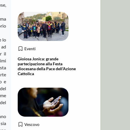
ese,
irma
orio
e lo
0 ad
Eventi
 il
Gioiosa Jonica: grande
imi
partecipazione alla Festa
esta
diocesana della Pace dell’Azione
Cattolica
arte
o e
del
rme
 del
anno
 sia
Vescovo