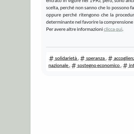
entrato in vigore nel 1990, però, sono anc
scelta, perché non sanno che lo possono fa
oppure perché ritengono che la procedur
determinante nel favorire la comprensione de
Per avere altre informazioni
clicca qui
.
solidarietà
,
speranza
,
accoglien
nazionale
,
sostegno economico
,
int