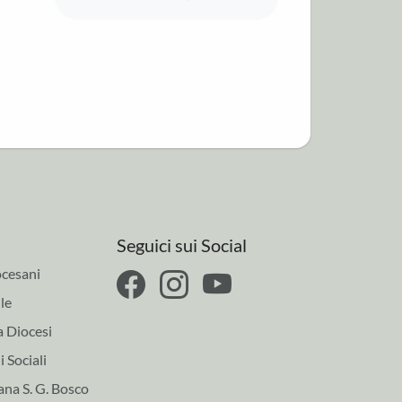
Seguici sui Social
cesani
le
a Diocesi
 Sociali
ana S. G. Bosco