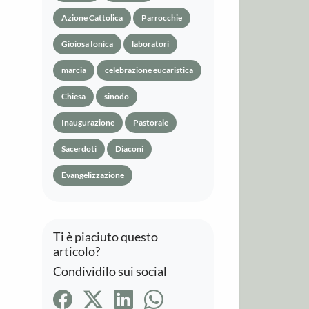
Azione Cattolica
Parrocchie
Gioiosa Ionica
laboratori
marcia
celebrazione eucaristica
Chiesa
sinodo
Inaugurazione
Pastorale
Sacerdoti
Diaconi
Evangelizzazione
Ti è piaciuto questo
articolo?
Condividilo sui social