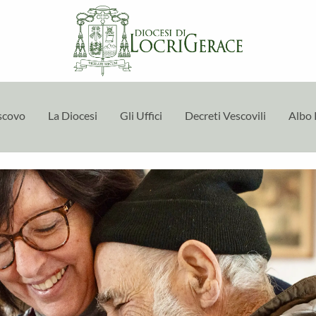
escovo
La Diocesi
Gli Uffici
Decreti Vescovili
Albo 