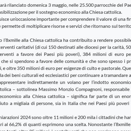
 sarà rilanciato domenica 3 maggio, nelle 25.500 parrocchie del Pa
sibilizzazione per il sostegno economico alla Chiesa cattolica.
tuisce un’occasione importante per comprendere il valore di una f
permette di moltiplicare risorse e servizi che ritornano sul territ
 l’8xmille alla Chiesa cattolica ha contribuito a rendere possibil
venti caritativi (di cui 150 destinati alle diocesi per la carità, 5
erventi a favore dei Paesi più poveri), 384 milioni di euro per
 che si spendono a favore delle comunità e che sono spesso i pr
i, e oltre 350 milioni di euro per esigenze di culto e pastorale. Qu
a dei beni culturali ed ecclesiastici per continuare a tramandare 
rappresentare indirettamente un volano per l’indotto economic
cattolica – sottolinea Massimo Monzio Compagnoni, responsabile 
economico alla Chiesa cattolica – significa far parte di un eno
aiuto a migliaia di persone, sia in Italia che nei Paesi più poveri
ichiarazioni 2024 sono oltre 11 milioni e 200 mila i cittadini che h
pari al 66,2% di quanti esprimono una scelta. Nonostante l’8xmille