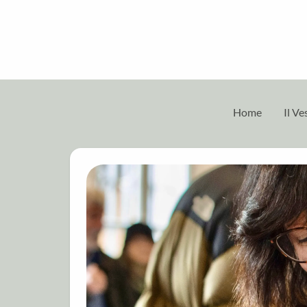
Home
Il V