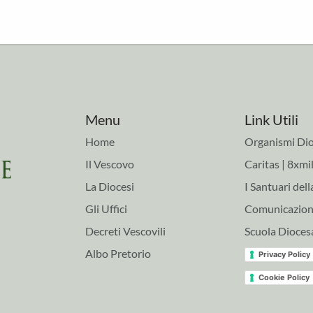
Menu
Link Utili
Home
Organismi Dio
Il Vescovo
Caritas | 8xmil
La Diocesi
I Santuari dell
Gli Uffici
Comunicazioni
Decreti Vescovili
Scuola Dioces
Albo Pretorio
Privacy Policy
Cookie Policy