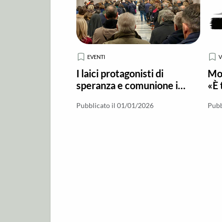
EVENTI
I laici protagonisti di
Mon
speranza e comunione in
«È 
occasione della chiusura
voc
Pubblicato il 01/01/2026
Pubb
del Giubileo a Locri