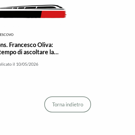
VESCOVO
s. Francesco Oliva:
tempo di ascoltare la
e dei territori»
licato il 10/05/2026
Torna indietro