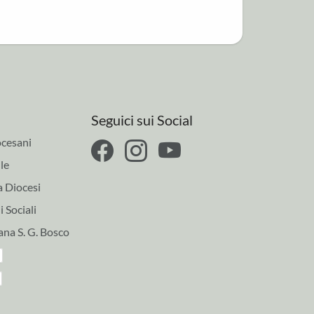
Seguici sui Social
cesani
le
a Diocesi
 Sociali
ana S. G. Bosco