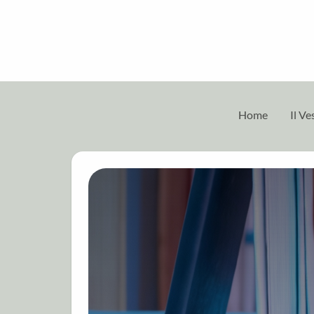
Home
Il V