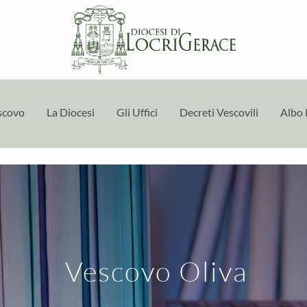
escovo
La Diocesi
Gli Uffici
Decreti Vescovili
Albo 
Vescovo Oliva