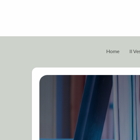
Home
Il V