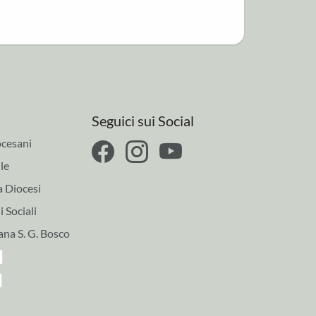
Seguici sui Social
cesani
le
a Diocesi
 Sociali
ana S. G. Bosco