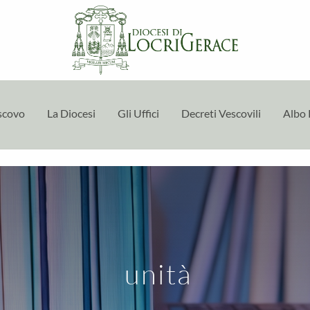
escovo
La Diocesi
Gli Uffici
Decreti Vescovili
Albo 
unità