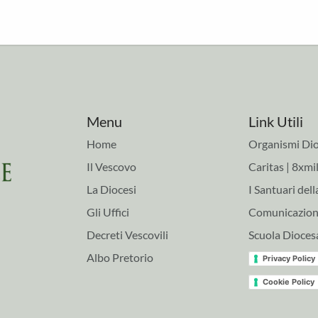
Menu
Link Utili
Home
Organismi Dio
Il Vescovo
Caritas | 8xmil
La Diocesi
I Santuari dell
Gli Uffici
Comunicazioni
Decreti Vescovili
Scuola Dioces
Albo Pretorio
Privacy Policy
Cookie Policy