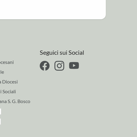
Seguici sui Social
cesani
le
a Diocesi
 Sociali
ana S. G. Bosco