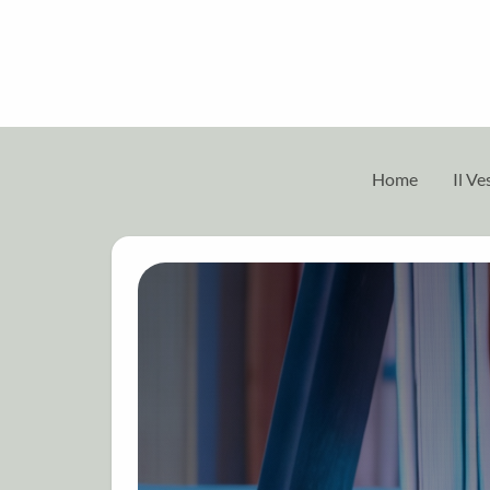
Home
Il V