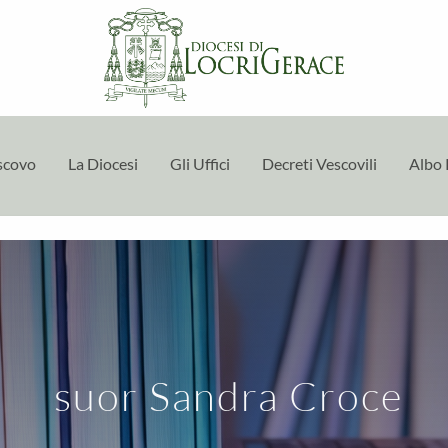
escovo
La Diocesi
Gli Uffici
Decreti Vescovili
Albo 
suor Sandra Croce