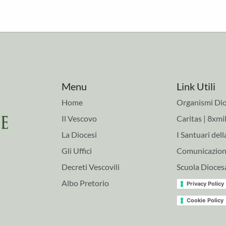
Menu
Link Utili
Home
Organismi Dio
Il Vescovo
Caritas | 8xmil
La Diocesi
I Santuari dell
Gli Uffici
Comunicazioni
Decreti Vescovili
Scuola Dioces
Albo Pretorio
Privacy Policy
Cookie Policy