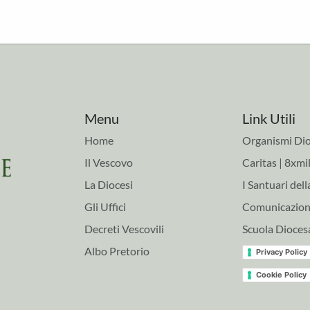
Menu
Link Utili
Home
Organismi Dio
Il Vescovo
Caritas | 8xmil
La Diocesi
I Santuari dell
Gli Uffici
Comunicazioni
Decreti Vescovili
Scuola Dioces
Albo Pretorio
Privacy Policy
Cookie Policy