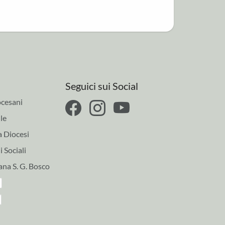
Seguici sui Social
cesani
le
a Diocesi
 Sociali
ana S. G. Bosco