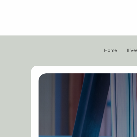
Home
Il V