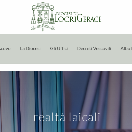
escovo
La Diocesi
Gli Uffici
Decreti Vescovili
Albo 
realtà laicali