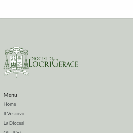
Menu
Home
Il Vescovo
La Diocesi
Gli Uffici