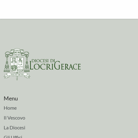
Menu
Home
Il Vescovo
La Diocesi
Gli Uffici