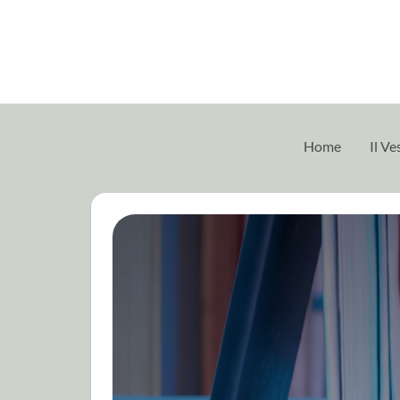
Home
Il V