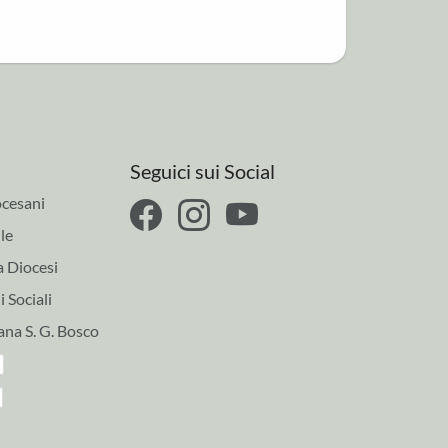
Seguici sui Social
cesani
le
a Diocesi
 Sociali
ana S. G. Bosco