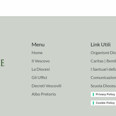
Menu
Link Utili
Home
Organismi Dio
Il Vescovo
Caritas | 8xmil
La Diocesi
I Santuari dell
Gli Uffici
Comunicazioni
Decreti Vescovili
Scuola Dioces
Albo Pretorio
Privacy Policy
Cookie Policy