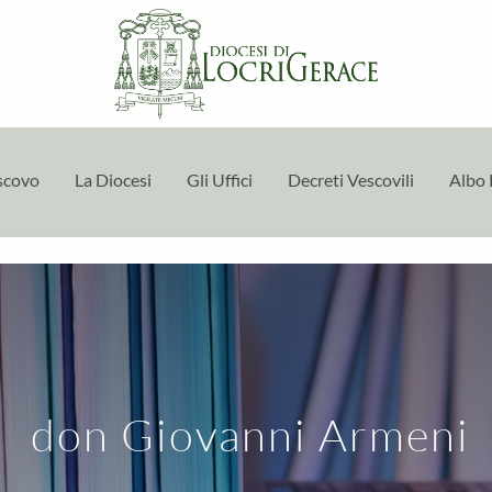
escovo
La Diocesi
Gli Uffici
Decreti Vescovili
Albo 
don Giovanni Armeni