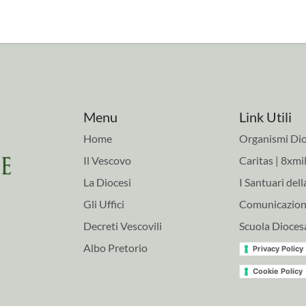
Menu
Link Utili
Home
Organismi Dio
Il Vescovo
Caritas | 8xmil
La Diocesi
I Santuari dell
Gli Uffici
Comunicazioni
Decreti Vescovili
Scuola Dioces
Albo Pretorio
Privacy Policy
Cookie Policy