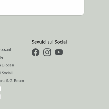
Seguici sui Social
cesani
le
a Diocesi
 Sociali
ana S. G. Bosco