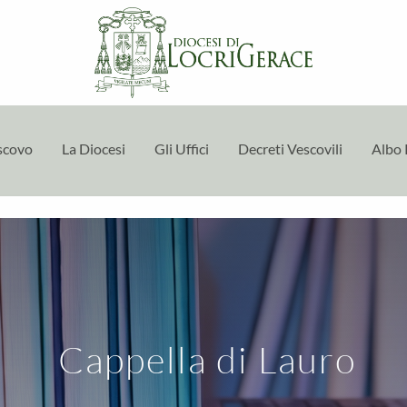
escovo
La Diocesi
Gli Uffici
Decreti Vescovili
Albo 
Cappella di Lauro