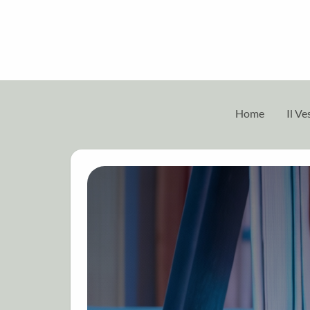
Home
Il V