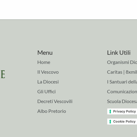
Menu
Link Utili
Home
Organismi Dio
Il Vescovo
Caritas | 8xmil
La Diocesi
I Santuari dell
Gli Uffici
Comunicazioni
Decreti Vescovili
Scuola Dioces
Albo Pretorio
Privacy Policy
Cookie Policy