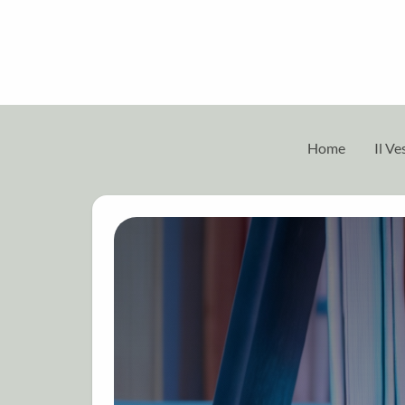
Home
Il V