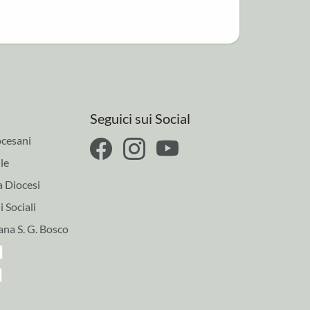
Seguici sui Social
cesani
le
a Diocesi
 Sociali
ana S. G. Bosco