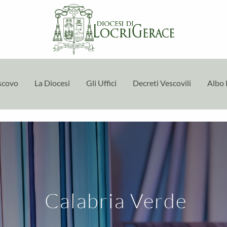
escovo
La Diocesi
Gli Uffici
Decreti Vescovili
Albo 
Calabria Verde