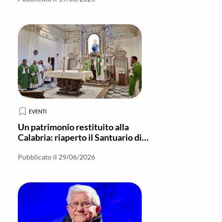
Sovvenire
EVENTI
Un patrimonio restituito alla
Calabria: riaperto il Santuario di
Polsi
Pubblicato il 29/06/2026