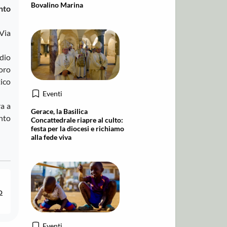
Bovalino Marina
nto
Via
dio
loro
tico
Eventi
ra a
Gerace, la Basilica
ento
Concattedrale riapre al culto:
festa per la diocesi e richiamo
alla fede viva
o
Eventi