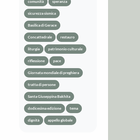
comunità
speranza
sicurezza sismica
Basilica di Gerace
Concattedrale
restauro
liturgia
patrimonio culturale
riflessione
pace
Giornata mondiale di preghiera
tratta di persone
Santa Giuseppina Bakhita
dodicesima edizione
tema
dignità
appello globale