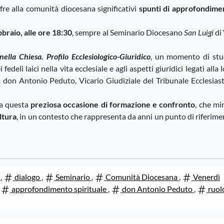
ffre alla comunità diocesana significativi
spunti di approfondime
braio, alle ore 18:30
, sempre al Seminario Diocesano
San Luigi
di 
 nella Chiesa. Profilo Ecclesiologico-Giuridico
, un momento di stu
edeli laici nella vita ecclesiale e agli aspetti giuridici legati alla 
à don Antonio Peduto, Vicario Giudiziale del Tribunale Ecclesias
 a questa
preziosa occasione di formazione e confronto
, che mi
ltura
, in un contesto che rappresenta da anni un punto di riferim
e
,
dialogo
,
Seminario
,
Comunità Diocesana
,
Venerdì
,
approfondimento spirituale
,
don Antonio Peduto
,
ruol