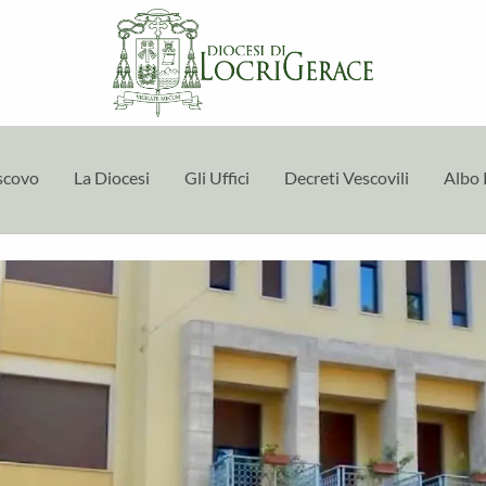
escovo
La Diocesi
Gli Uffici
Decreti Vescovili
Albo 