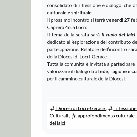
consolidato di riflessione e dialogo, che o
culturale e spirituale
.
Il prossimo incontro si terrà
venerdì 27 feb
Caprera 46, a Locri.
Il tema della serata sarà
Il ruolo dei laici
dedicato all’esplorazione del contributo dei f
partecipazione. Relatore dell’incontro sar
della Diocesi di Locri-Gerace.
Tutta la comunità è invitata a partecipare
valorizzare il dialogo tra
fede, ragione e cu
per il cammino culturale della Diocesi.
Diocesi di Locri-Gerace
,
riflession
Culturali
,
approfondimento culturale
dei laici