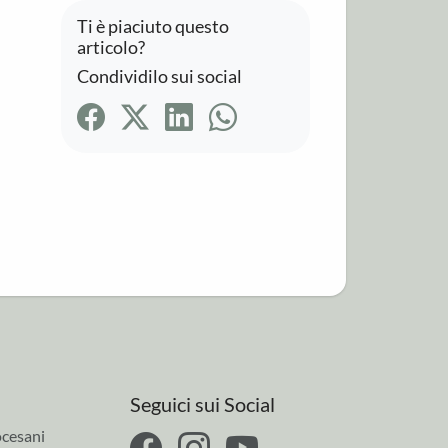
Ti è piaciuto questo
articolo?
Condividilo sui social
Seguici sui Social
cesani