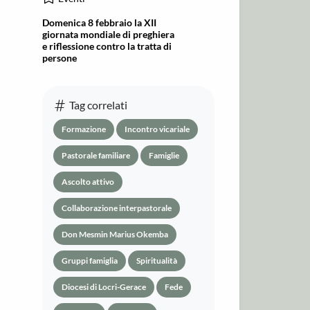
Domenica 8 febbraio la XII
giornata mondiale di preghiera
e riflessione contro la tratta di
persone
Tag correlati
Formazione
Incontro vicariale
Pastorale familiare
Famiglie
Ascolto attivo
Collaborazione interpastorale
Don Mesmin Marius Okemba
Gruppi famiglia
Spiritualità
Diocesi di Locri-Gerace
Fede