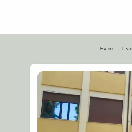
Home
Il V